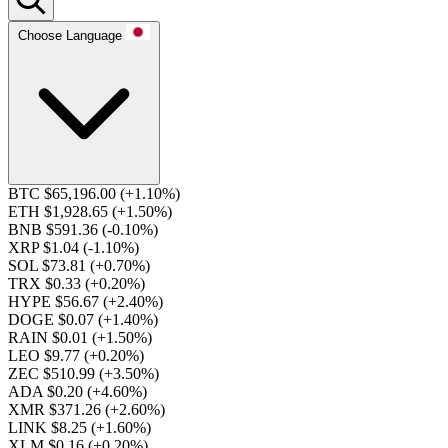
Choose Language
BTC $65,196.00
(+1.10%)
ETH $1,928.65
(+1.50%)
BNB $591.36
(-0.10%)
XRP $1.04
(-1.10%)
SOL $73.81
(+0.70%)
TRX $0.33
(+0.20%)
HYPE $56.67
(+2.40%)
DOGE $0.07
(+1.40%)
RAIN $0.01
(+1.50%)
LEO $9.77
(+0.20%)
ZEC $510.99
(+3.50%)
ADA $0.20
(+4.60%)
XMR $371.26
(+2.60%)
LINK $8.25
(+1.60%)
XLM $0.16
(+0.20%)