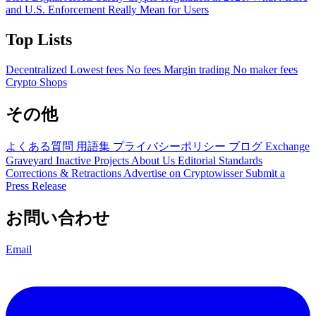
and U.S. Enforcement Really Mean for Users
Top Lists
Decentralized
Lowest fees
No fees
Margin trading
No maker fees
Crypto Shops
その他
よくある質問
用語集
プライバシーポリシー
ブログ
Exchange
Graveyard
Inactive Projects
About Us
Editorial Standards
Corrections & Retractions
Advertise on Cryptowisser
Submit a
Press Release
お問い合わせ
Email