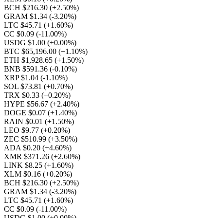
BCH $216.30
(+2.50%)
GRAM $1.34
(-3.20%)
LTC $45.71
(+1.60%)
CC $0.09
(-11.00%)
USDG $1.00
(+0.00%)
BTC $65,196.00
(+1.10%)
ETH $1,928.65
(+1.50%)
BNB $591.36
(-0.10%)
XRP $1.04
(-1.10%)
SOL $73.81
(+0.70%)
TRX $0.33
(+0.20%)
HYPE $56.67
(+2.40%)
DOGE $0.07
(+1.40%)
RAIN $0.01
(+1.50%)
LEO $9.77
(+0.20%)
ZEC $510.99
(+3.50%)
ADA $0.20
(+4.60%)
XMR $371.26
(+2.60%)
LINK $8.25
(+1.60%)
XLM $0.16
(+0.20%)
BCH $216.30
(+2.50%)
GRAM $1.34
(-3.20%)
LTC $45.71
(+1.60%)
CC $0.09
(-11.00%)
USDG $1.00
(+0.00%)