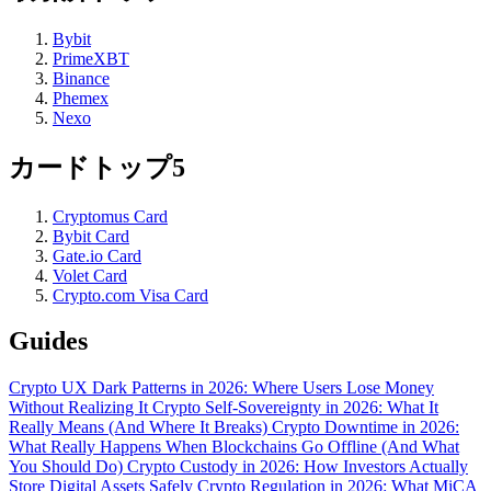
Bybit
PrimeXBT
Binance
Phemex
Nexo
カードトップ5
Cryptomus Card
Bybit Card
Gate.io Card
Volet Card
Crypto.com Visa Card
Guides
Crypto UX Dark Patterns in 2026: Where Users Lose Money
Without Realizing It
Crypto Self-Sovereignty in 2026: What It
Really Means (And Where It Breaks)
Crypto Downtime in 2026:
What Really Happens When Blockchains Go Offline (And What
You Should Do)
Crypto Custody in 2026: How Investors Actually
Store Digital Assets Safely
Crypto Regulation in 2026: What MiCA