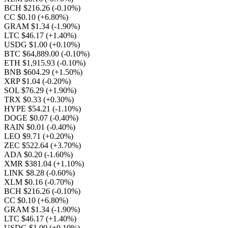
BCH $216.26
(-0.10%)
CC $0.10
(+6.80%)
GRAM $1.34
(-1.90%)
LTC $46.17
(+1.40%)
USDG $1.00
(+0.10%)
BTC $64,889.00
(-0.10%)
ETH $1,915.93
(-0.10%)
BNB $604.29
(+1.50%)
XRP $1.04
(-0.20%)
SOL $76.29
(+1.90%)
TRX $0.33
(+0.30%)
HYPE $54.21
(-1.10%)
DOGE $0.07
(-0.40%)
RAIN $0.01
(-0.40%)
LEO $9.71
(+0.20%)
ZEC $522.64
(+3.70%)
ADA $0.20
(-1.60%)
XMR $381.04
(+1.10%)
LINK $8.28
(-0.60%)
XLM $0.16
(-0.70%)
BCH $216.26
(-0.10%)
CC $0.10
(+6.80%)
GRAM $1.34
(-1.90%)
LTC $46.17
(+1.40%)
USDG $1.00
(+0.10%)