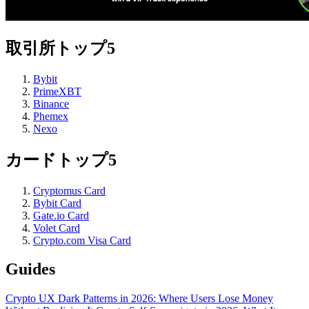
取引所トップ5
Bybit
PrimeXBT
Binance
Phemex
Nexo
カードトップ5
Cryptomus Card
Bybit Card
Gate.io Card
Volet Card
Crypto.com Visa Card
Guides
Crypto UX Dark Patterns in 2026: Where Users Lose Money