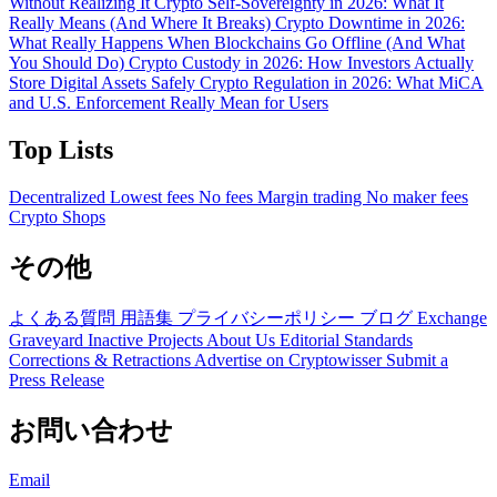
Without Realizing It
Crypto Self-Sovereignty in 2026: What It
Really Means (And Where It Breaks)
Crypto Downtime in 2026:
What Really Happens When Blockchains Go Offline (And What
You Should Do)
Crypto Custody in 2026: How Investors Actually
Store Digital Assets Safely
Crypto Regulation in 2026: What MiCA
and U.S. Enforcement Really Mean for Users
Top Lists
Decentralized
Lowest fees
No fees
Margin trading
No maker fees
Crypto Shops
その他
よくある質問
用語集
プライバシーポリシー
ブログ
Exchange
Graveyard
Inactive Projects
About Us
Editorial Standards
Corrections & Retractions
Advertise on Cryptowisser
Submit a
Press Release
お問い合わせ
Email