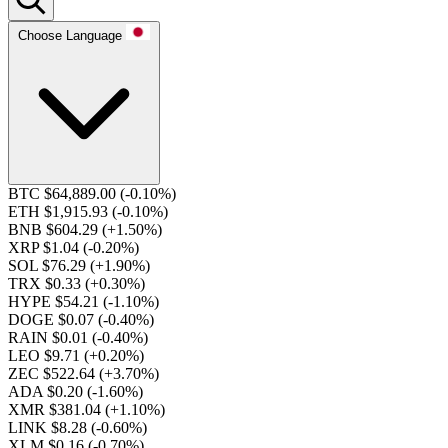
Choose Language
BTC $64,889.00
(-0.10%)
ETH $1,915.93
(-0.10%)
BNB $604.29
(+1.50%)
XRP $1.04
(-0.20%)
SOL $76.29
(+1.90%)
TRX $0.33
(+0.30%)
HYPE $54.21
(-1.10%)
DOGE $0.07
(-0.40%)
RAIN $0.01
(-0.40%)
LEO $9.71
(+0.20%)
ZEC $522.64
(+3.70%)
ADA $0.20
(-1.60%)
XMR $381.04
(+1.10%)
LINK $8.28
(-0.60%)
XLM $0.16
(-0.70%)