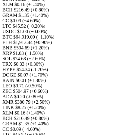
XLM $0.16
(+1.40%)
BCH $216.49
(+0.80%)
GRAM $1.35
(+1.40%)
CC $0.09
(+4.60%)
LTC $45.52
(+0.20%)
USDG $1.00
(+0.00%)
BTC $64,919.00
(+1.10%)
ETH $1,913.44
(+0.90%)
BNB $594.69
(+1.20%)
XRP $1.03
(+1.50%)
SOL $74.68
(+2.60%)
TRX $0.33
(+0.30%)
HYPE $54.34
(-1.70%)
DOGE $0.07
(+1.70%)
RAIN $0.01
(+1.30%)
LEO $9.71
(-0.50%)
ZEC $504.97
(+0.60%)
ADA $0.20
(-0.80%)
XMR $380.79
(+2.50%)
LINK $8.25
(+1.20%)
XLM $0.16
(+1.40%)
BCH $216.49
(+0.80%)
GRAM $1.35
(+1.40%)
CC $0.09
(+4.60%)
LTC $45.52
(+0.20%)