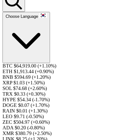
Choose Language
BTC $64,919.00
(+1.10%)
ETH $1,913.44
(+0.90%)
BNB $594.69
(+1.20%)
XRP $1.03
(+1.50%)
SOL $74.68
(+2.60%)
TRX $0.33
(+0.30%)
HYPE $54.34
(-1.70%)
DOGE $0.07
(+1.70%)
RAIN $0.01
(+1.30%)
LEO $9.71
(-0.50%)
ZEC $504.97
(+0.60%)
ADA $0.20
(-0.80%)
XMR $380.79
(+2.50%)
LINK $8.25
(+1.20%)