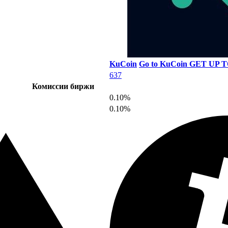
KuCoin
Go to KuCoin
GET UP T
637
Комиссии биржи
0.10%
0.10%