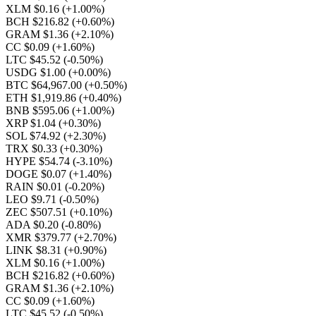
XLM $0.16
(+1.00%)
BCH $216.82
(+0.60%)
GRAM $1.36
(+2.10%)
CC $0.09
(+1.60%)
LTC $45.52
(-0.50%)
USDG $1.00
(+0.00%)
BTC $64,967.00
(+0.50%)
ETH $1,919.86
(+0.40%)
BNB $595.06
(+1.00%)
XRP $1.04
(+0.30%)
SOL $74.92
(+2.30%)
TRX $0.33
(+0.30%)
HYPE $54.74
(-3.10%)
DOGE $0.07
(+1.40%)
RAIN $0.01
(-0.20%)
LEO $9.71
(-0.50%)
ZEC $507.51
(+0.10%)
ADA $0.20
(-0.80%)
XMR $379.77
(+2.70%)
LINK $8.31
(+0.90%)
XLM $0.16
(+1.00%)
BCH $216.82
(+0.60%)
GRAM $1.36
(+2.10%)
CC $0.09
(+1.60%)
LTC $45.52
(-0.50%)