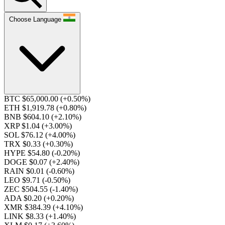
Choose Language
BTC $65,000.00
(+0.50%)
ETH $1,919.78
(+0.80%)
BNB $604.10
(+2.10%)
XRP $1.04
(+3.00%)
SOL $76.12
(+4.00%)
TRX $0.33
(+0.30%)
HYPE $54.80
(-0.20%)
DOGE $0.07
(+2.40%)
RAIN $0.01
(-0.60%)
LEO $9.71
(-0.50%)
ZEC $504.55
(-1.40%)
ADA $0.20
(+0.20%)
XMR $384.39
(+4.10%)
LINK $8.33
(+1.40%)