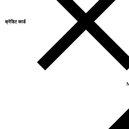
क्रेडिट कार्ड
M