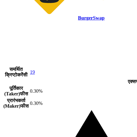
BurgerSwap
समर्थित
19
क्रिप्टोकरेंसी
एक्स
पूर्तिकार
0.30%
(Taker)फीस
प्रारंभकर्ता
0.30%
(Maker)फीस