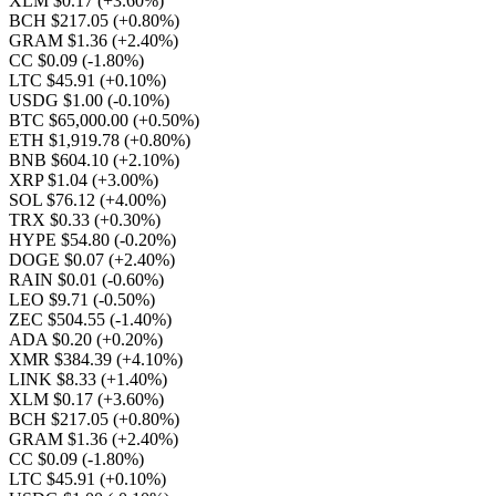
XLM $0.17
(+3.60%)
BCH $217.05
(+0.80%)
GRAM $1.36
(+2.40%)
CC $0.09
(-1.80%)
LTC $45.91
(+0.10%)
USDG $1.00
(-0.10%)
BTC $65,000.00
(+0.50%)
ETH $1,919.78
(+0.80%)
BNB $604.10
(+2.10%)
XRP $1.04
(+3.00%)
SOL $76.12
(+4.00%)
TRX $0.33
(+0.30%)
HYPE $54.80
(-0.20%)
DOGE $0.07
(+2.40%)
RAIN $0.01
(-0.60%)
LEO $9.71
(-0.50%)
ZEC $504.55
(-1.40%)
ADA $0.20
(+0.20%)
XMR $384.39
(+4.10%)
LINK $8.33
(+1.40%)
XLM $0.17
(+3.60%)
BCH $217.05
(+0.80%)
GRAM $1.36
(+2.40%)
CC $0.09
(-1.80%)
LTC $45.91
(+0.10%)