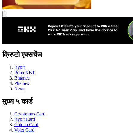
क्रिप्टो एक्सचेंज
Bybit
PrimeXBT
Binance
Phemex
Nexo
मुख्य ५ कार्ड
Cryptomus Card
Bybit Card
Gate.io Card
Volet Card