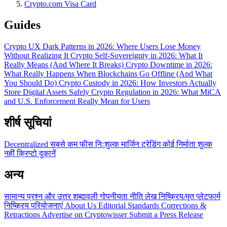
Crypto.com Visa Card
Guides
Crypto UX Dark Patterns in 2026: Where Users Lose Money
Without Realizing It
Crypto Self-Sovereignty in 2026: What It
Really Means (And Where It Breaks)
Crypto Downtime in 2026:
What Really Happens When Blockchains Go Offline (And What
You Should Do)
Crypto Custody in 2026: How Investors Actually
Store Digital Assets Safely
Crypto Regulation in 2026: What MiCA
and U.S. Enforcement Really Mean for Users
शीर्ष सूचियां
Decentralized
सबसे कम फीस
निःशुल्क
मार्जिन ट्रेडिंग
कोई निर्माता शुल्क
नहीं
क्रिप्टो दुकानें
अन्य
सामान्य प्रश्न और उत्तर
शब्दावली
गोपनीयता नीति
लेख
निष्क्रिय/मृत प्लेटफार्म
निष्क्रिय परियोजनाएं
About Us
Editorial Standards
Corrections &
Retractions
Advertise on Cryptowisser
Submit a Press Release