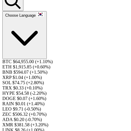
Choose Language
BTC $64,955.00
(+1.10%)
ETH $1,915.85
(+0.60%)
BNB $594.07
(+1.50%)
XRP $1.04
(+1.00%)
SOL $74.75
(+2.80%)
TRX $0.33
(+0.10%)
HYPE $54.58
(-2.20%)
DOGE $0.07
(+1.60%)
RAIN $0.01
(+1.40%)
LEO $9.71
(-0.50%)
ZEC $506.32
(+0.70%)
ADA $0.20
(-0.70%)
XMR $381.58
(+3.20%)
LINK $8.26
(+1.00%)