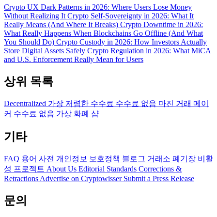
Crypto UX Dark Patterns in 2026: Where Users Lose Money
Without Realizing It
Crypto Self-Sovereignty in 2026: What It
Really Means (And Where It Breaks)
Crypto Downtime in 2026:
What Really Happens When Blockchains Go Offline (And What
You Should Do)
Crypto Custody in 2026: How Investors Actually
Store Digital Assets Safely
Crypto Regulation in 2026: What MiCA
and U.S. Enforcement Really Mean for Users
상위 목록
Decentralized
가장 저렴한 수수료
수수료 없음
마진 거래
메이
커 수수료 없음
가상 화폐 샵
기타
FAQ
용어 사전
개인정보 보호정책
블로그
거래소 폐기장
비활
성 프로젝트
About Us
Editorial Standards
Corrections &
Retractions
Advertise on Cryptowisser
Submit a Press Release
문의