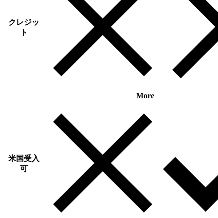
クレジッ
ト
More
米国受入
可