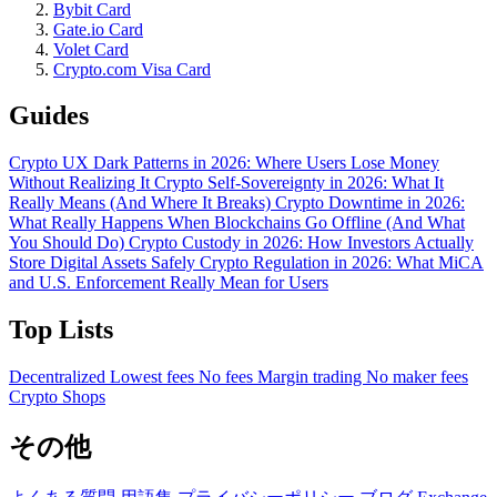
Bybit Card
Gate.io Card
Volet Card
Crypto.com Visa Card
Guides
Crypto UX Dark Patterns in 2026: Where Users Lose Money
Without Realizing It
Crypto Self-Sovereignty in 2026: What It
Really Means (And Where It Breaks)
Crypto Downtime in 2026:
What Really Happens When Blockchains Go Offline (And What
You Should Do)
Crypto Custody in 2026: How Investors Actually
Store Digital Assets Safely
Crypto Regulation in 2026: What MiCA
and U.S. Enforcement Really Mean for Users
Top Lists
Decentralized
Lowest fees
No fees
Margin trading
No maker fees
Crypto Shops
その他