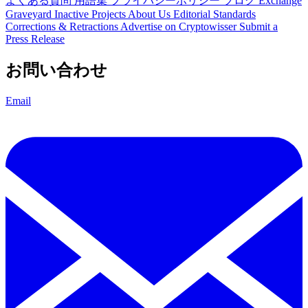
よくある質問
用語集
プライバシーポリシー
ブログ
Exchange
Graveyard
Inactive Projects
About Us
Editorial Standards
Corrections & Retractions
Advertise on Cryptowisser
Submit a
Press Release
お問い合わせ
Email