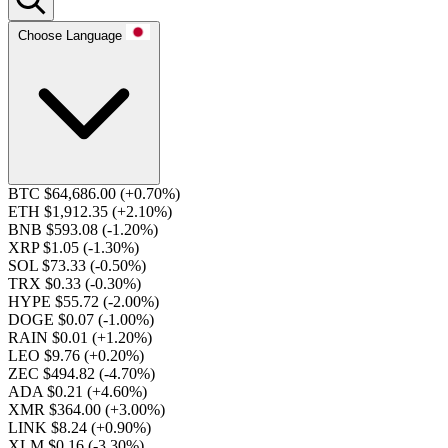
Choose Language
BTC $64,686.00
(+0.70%)
ETH $1,912.35
(+2.10%)
BNB $593.08
(-1.20%)
XRP $1.05
(-1.30%)
SOL $73.33
(-0.50%)
TRX $0.33
(-0.30%)
HYPE $55.72
(-2.00%)
DOGE $0.07
(-1.00%)
RAIN $0.01
(+1.20%)
LEO $9.76
(+0.20%)
ZEC $494.82
(-4.70%)
ADA $0.21
(+4.60%)
XMR $364.00
(+3.00%)
LINK $8.24
(+0.90%)
XLM $0.16
(-3.30%)