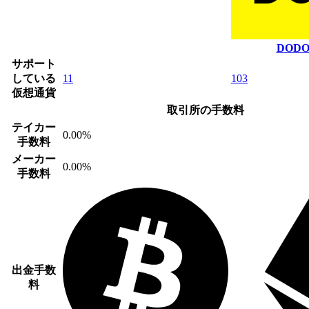
DODO 
サポート
している
11
103
仮想通貨
取引所の手数料
テイカー
0.00%
手数料
メーカー
0.00%
手数料
出金手数
料