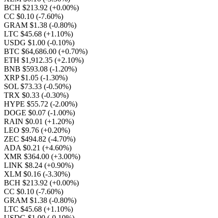
BCH $213.92
(+0.00%)
CC $0.10
(-7.60%)
GRAM $1.38
(-0.80%)
LTC $45.68
(+1.10%)
USDG $1.00
(-0.10%)
BTC $64,686.00
(+0.70%)
ETH $1,912.35
(+2.10%)
BNB $593.08
(-1.20%)
XRP $1.05
(-1.30%)
SOL $73.33
(-0.50%)
TRX $0.33
(-0.30%)
HYPE $55.72
(-2.00%)
DOGE $0.07
(-1.00%)
RAIN $0.01
(+1.20%)
LEO $9.76
(+0.20%)
ZEC $494.82
(-4.70%)
ADA $0.21
(+4.60%)
XMR $364.00
(+3.00%)
LINK $8.24
(+0.90%)
XLM $0.16
(-3.30%)
BCH $213.92
(+0.00%)
CC $0.10
(-7.60%)
GRAM $1.38
(-0.80%)
LTC $45.68
(+1.10%)
USDG $1.00
(-0.10%)