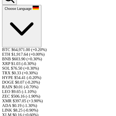
Choose Language
BTC $64,971.00
(+0.20%)
ETH $1,917.64
(+0.00%)
BNB $603.90
(+0.30%)
XRP $1.03
(-0.30%)
SOL $76.50
(+0.30%)
TRX $0.33
(+0.30%)
HYPE $54.41
(-0.20%)
DOGE $0.07
(-0.20%)
RAIN $0.01
(-0.70%)
LEO $9.65
(-1.10%)
ZEC $506.16
(-1.90%)
XMR $397.05
(+3.90%)
ADA $0.19
(-1.30%)
LINK $8.25
(-0.90%)
XLM $0.16
(+0.60%)