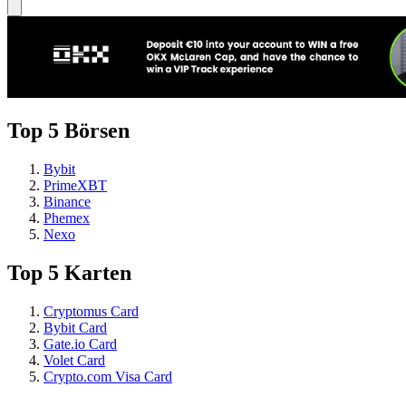
Top 5 Börsen
Bybit
PrimeXBT
Binance
Phemex
Nexo
Top 5 Karten
Cryptomus Card
Bybit Card
Gate.io Card
Volet Card
Crypto.com Visa Card