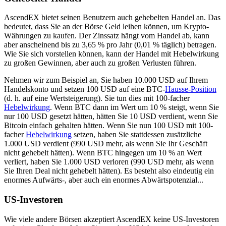
AscendEX bietet seinen Benutzern auch gehebelten Handel an. Das
bedeutet, dass Sie an der Börse Geld leihen können, um Krypto-
Währungen zu kaufen. Der Zinssatz hängt vom Handel ab, kann
aber anscheinend bis zu 3,65 % pro Jahr (0,01 % täglich) betragen.
Wie Sie sich vorstellen können, kann der Handel mit Hebelwirkung
zu großen Gewinnen, aber auch zu großen Verlusten führen.
Nehmen wir zum Beispiel an, Sie haben 10.000 USD auf Ihrem
Handelskonto und setzen 100 USD auf eine BTC-
Hausse-Position
(d. h. auf eine Wertsteigerung). Sie tun dies mit 100-facher
Hebelwirkung
. Wenn BTC dann im Wert um 10 % steigt, wenn Sie
nur 100 USD gesetzt hätten, hätten Sie 10 USD verdient, wenn Sie
Bitcoin einfach gehalten hätten. Wenn Sie nun 100 USD mit 100-
facher
Hebelwirkung
setzen, haben Sie stattdessen zusätzliche
1.000 USD verdient (990 USD mehr, als wenn Sie Ihr Geschäft
nicht gehebelt hätten). Wenn BTC hingegen um 10 % an Wert
verliert, haben Sie 1.000 USD verloren (990 USD mehr, als wenn
Sie Ihren Deal nicht gehebelt hätten). Es besteht also eindeutig ein
enormes Aufwärts-, aber auch ein enormes Abwärtspotenzial...
US-Investoren
Wie viele andere Börsen akzeptiert AscendEX keine US-Investoren