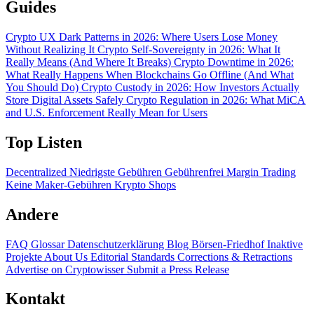
Guides
Crypto UX Dark Patterns in 2026: Where Users Lose Money
Without Realizing It
Crypto Self-Sovereignty in 2026: What It
Really Means (And Where It Breaks)
Crypto Downtime in 2026:
What Really Happens When Blockchains Go Offline (And What
You Should Do)
Crypto Custody in 2026: How Investors Actually
Store Digital Assets Safely
Crypto Regulation in 2026: What MiCA
and U.S. Enforcement Really Mean for Users
Top Listen
Decentralized
Niedrigste Gebühren
Gebührenfrei
Margin Trading
Keine Maker-Gebühren
Krypto Shops
Andere
FAQ
Glossar
Datenschutzerklärung
Blog
Börsen-Friedhof
Inaktive
Projekte
About Us
Editorial Standards
Corrections & Retractions
Advertise on Cryptowisser
Submit a Press Release
Kontakt