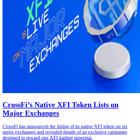
CrossFi’s Native XFI Token Lists on
Major Exchanges
CrossFi has announced the listing of its native XFI token on six
major exchanges and revealed details of an exclusive campaign
designed to reward one XFI trading superstar.