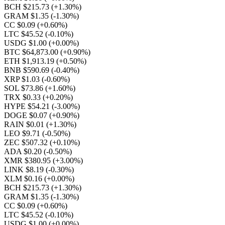
BCH $215.73
(+1.30%)
GRAM $1.35
(-1.30%)
CC $0.09
(+0.60%)
LTC $45.52
(-0.10%)
USDG $1.00
(+0.00%)
BTC $64,873.00
(+0.90%)
ETH $1,913.19
(+0.50%)
BNB $590.69
(-0.40%)
XRP $1.03
(-0.60%)
SOL $73.86
(+1.60%)
TRX $0.33
(+0.20%)
HYPE $54.21
(-3.00%)
DOGE $0.07
(+0.90%)
RAIN $0.01
(+1.30%)
LEO $9.71
(-0.50%)
ZEC $507.32
(+0.10%)
ADA $0.20
(-0.50%)
XMR $380.95
(+3.00%)
LINK $8.19
(-0.30%)
XLM $0.16
(+0.00%)
BCH $215.73
(+1.30%)
GRAM $1.35
(-1.30%)
CC $0.09
(+0.60%)
LTC $45.52
(-0.10%)
USDG $1.00
(+0.00%)