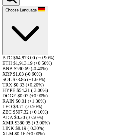
Choose Language
BTC $64,873.00
(+0.90%)
ETH $1,913.19
(+0.50%)
BNB $590.69
(-0.40%)
XRP $1.03
(-0.60%)
SOL $73.86
(+1.60%)
TRX $0.33
(+0.20%)
HYPE $54.21
(-3.00%)
DOGE $0.07
(+0.90%)
RAIN $0.01
(+1.30%)
LEO $9.71
(-0.50%)
ZEC $507.32
(+0.10%)
ADA $0.20
(-0.50%)
XMR $380.95
(+3.00%)
LINK $8.19
(-0.30%)
XLM $0.16
(+0.00%)