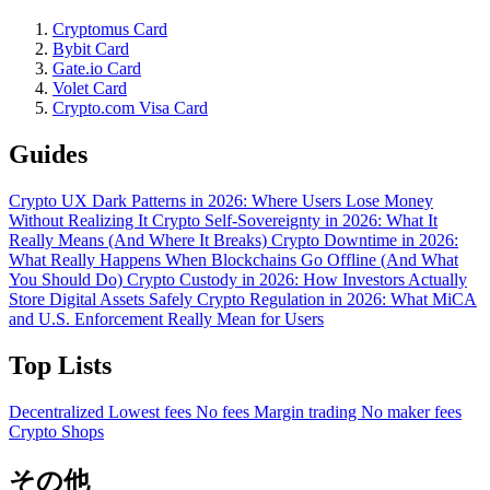
Cryptomus Card
Bybit Card
Gate.io Card
Volet Card
Crypto.com Visa Card
Guides
Crypto UX Dark Patterns in 2026: Where Users Lose Money
Without Realizing It
Crypto Self-Sovereignty in 2026: What It
Really Means (And Where It Breaks)
Crypto Downtime in 2026:
What Really Happens When Blockchains Go Offline (And What
You Should Do)
Crypto Custody in 2026: How Investors Actually
Store Digital Assets Safely
Crypto Regulation in 2026: What MiCA
and U.S. Enforcement Really Mean for Users
Top Lists
Decentralized
Lowest fees
No fees
Margin trading
No maker fees
Crypto Shops
その他