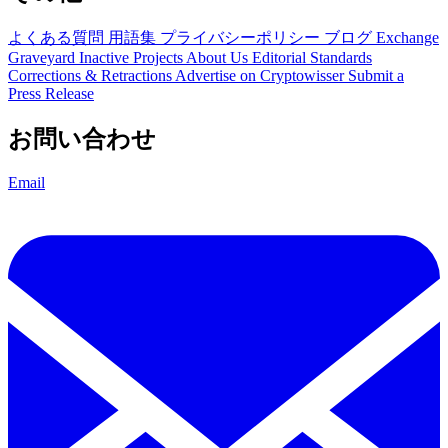
よくある質問
用語集
プライバシーポリシー
ブログ
Exchange
Graveyard
Inactive Projects
About Us
Editorial Standards
Corrections & Retractions
Advertise on Cryptowisser
Submit a
Press Release
お問い合わせ
Email