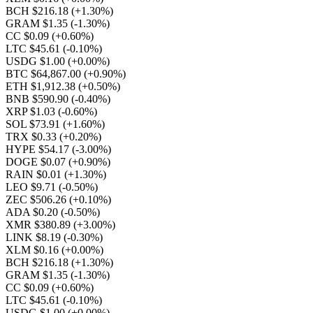
BCH $216.18
(+1.30%)
GRAM $1.35
(-1.30%)
CC $0.09
(+0.60%)
LTC $45.61
(-0.10%)
USDG $1.00
(+0.00%)
BTC $64,867.00
(+0.90%)
ETH $1,912.38
(+0.50%)
BNB $590.90
(-0.40%)
XRP $1.03
(-0.60%)
SOL $73.91
(+1.60%)
TRX $0.33
(+0.20%)
HYPE $54.17
(-3.00%)
DOGE $0.07
(+0.90%)
RAIN $0.01
(+1.30%)
LEO $9.71
(-0.50%)
ZEC $506.26
(+0.10%)
ADA $0.20
(-0.50%)
XMR $380.89
(+3.00%)
LINK $8.19
(-0.30%)
XLM $0.16
(+0.00%)
BCH $216.18
(+1.30%)
GRAM $1.35
(-1.30%)
CC $0.09
(+0.60%)
LTC $45.61
(-0.10%)
USDG $1.00
(+0.00%)