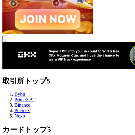
取引所トップ5
Bybit
PrimeXBT
Binance
Phemex
Nexo
カードトップ5