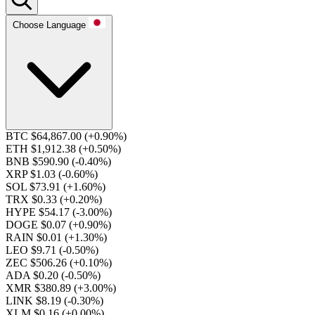
Choose Language
BTC $64,867.00
(+0.90%)
ETH $1,912.38
(+0.50%)
BNB $590.90
(-0.40%)
XRP $1.03
(-0.60%)
SOL $73.91
(+1.60%)
TRX $0.33
(+0.20%)
HYPE $54.17
(-3.00%)
DOGE $0.07
(+0.90%)
RAIN $0.01
(+1.30%)
LEO $9.71
(-0.50%)
ZEC $506.26
(+0.10%)
ADA $0.20
(-0.50%)
XMR $380.89
(+3.00%)
LINK $8.19
(-0.30%)
XLM $0.16
(+0.00%)