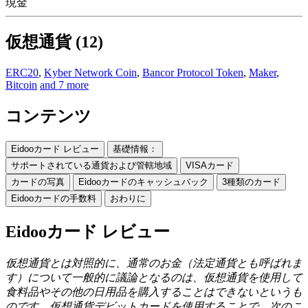
現金
仮想通貨 (12)
ERC20
,
Kyber Network Coin
,
Bancor Protocol Token
,
Maker
,
Bitcoin
and 7 more
コンテンツ
Eidooカード レビュー
基礎情報：
サポートされている通貨および管轄地域
VISAカード
カードの写真
Eidooカードのキャッシュバック
3種類のカード
Eidooカードの手数料
おわりに
Eidooカード レビュー
仮想通貨とは対照的に、通常のお金（法定通貨とも呼ばれま
す）について一般的に議論となるのは、仮想通貨を使用して
食料品やその他の日用品を購入することはできないというも
のです。仮想通貨デビットカードを使用することで、次のこ