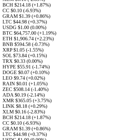
BCH $214.18
(+1.87%)
CC $0.10
(-6.93%)
GRAM $1.39
(+0.86%)
LTC $44.98
(+0.37%)
USDG $1.00
(0.00%)
BTC $64,757.00
(+1.19%)
ETH $1,906.74
(+2.23%)
BNB $594.58
(-0.73%)
XRP $1.05
(-1.55%)
SOL $73.84
(+0.15%)
TRX $0.33
(0.00%)
HYPE $55.91
(-1.74%)
DOGE $0.07
(+0.10%)
LEO $9.74
(+0.02%)
RAIN $0.01
(+1.05%)
ZEC $508.14
(-1.40%)
ADA $0.19
(-2.14%)
XMR $365.05
(+3.75%)
LINK $8.18
(+0.29%)
XLM $0.16
(-2.83%)
BCH $214.18
(+1.87%)
CC $0.10
(-6.93%)
GRAM $1.39
(+0.86%)
LTC $44.98
(+0.37%)
USDG $1.00
(0.00%)