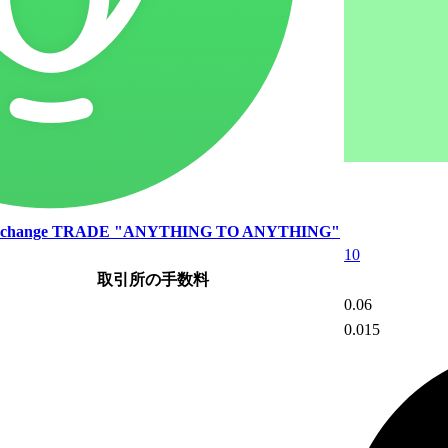
xchange
TRADE "ANYTHING TO ANYTHING"
10
取引所の手数料
0.06
0.015