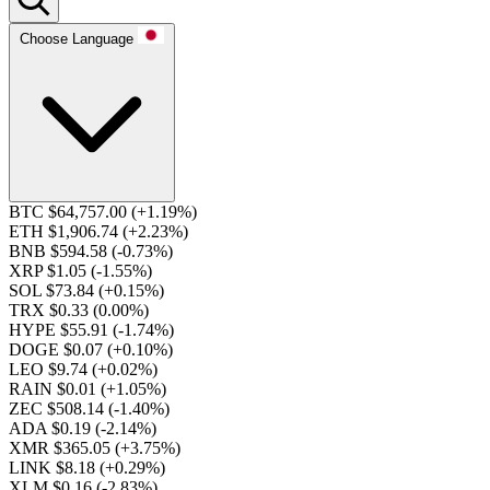
Choose Language
BTC $64,757.00
(+1.19%)
ETH $1,906.74
(+2.23%)
BNB $594.58
(-0.73%)
XRP $1.05
(-1.55%)
SOL $73.84
(+0.15%)
TRX $0.33
(0.00%)
HYPE $55.91
(-1.74%)
DOGE $0.07
(+0.10%)
LEO $9.74
(+0.02%)
RAIN $0.01
(+1.05%)
ZEC $508.14
(-1.40%)
ADA $0.19
(-2.14%)
XMR $365.05
(+3.75%)
LINK $8.18
(+0.29%)
XLM $0.16
(-2.83%)