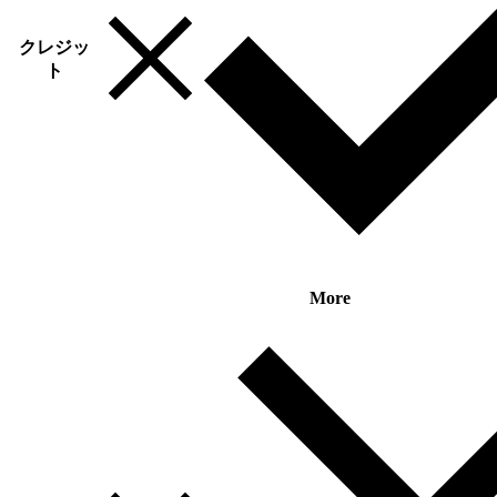
クレジッ
ト
More