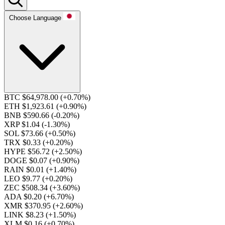
Choose Language
BTC $64,978.00
(+0.70%)
ETH $1,923.61
(+0.90%)
BNB $590.66
(-0.20%)
XRP $1.04
(-1.30%)
SOL $73.66
(+0.50%)
TRX $0.33
(+0.20%)
HYPE $56.72
(+2.50%)
DOGE $0.07
(+0.90%)
RAIN $0.01
(+1.40%)
LEO $9.77
(+0.20%)
ZEC $508.34
(+3.60%)
ADA $0.20
(+6.70%)
XMR $370.95
(+2.60%)
LINK $8.23
(+1.50%)
XLM $0.16
(+0.70%)