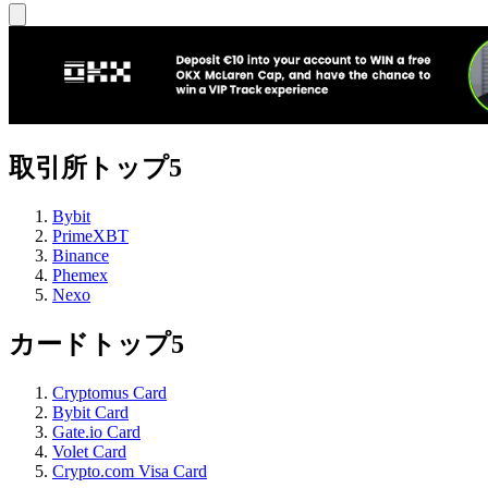
取引所トップ5
Bybit
PrimeXBT
Binance
Phemex
Nexo
カードトップ5
Cryptomus Card
Bybit Card
Gate.io Card
Volet Card
Crypto.com Visa Card