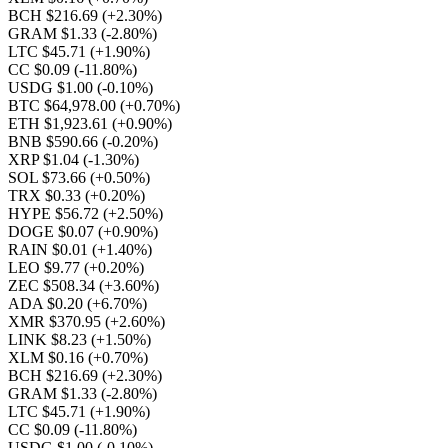
BCH $216.69
(+2.30%)
GRAM $1.33
(-2.80%)
LTC $45.71
(+1.90%)
CC $0.09
(-11.80%)
USDG $1.00
(-0.10%)
BTC $64,978.00
(+0.70%)
ETH $1,923.61
(+0.90%)
BNB $590.66
(-0.20%)
XRP $1.04
(-1.30%)
SOL $73.66
(+0.50%)
TRX $0.33
(+0.20%)
HYPE $56.72
(+2.50%)
DOGE $0.07
(+0.90%)
RAIN $0.01
(+1.40%)
LEO $9.77
(+0.20%)
ZEC $508.34
(+3.60%)
ADA $0.20
(+6.70%)
XMR $370.95
(+2.60%)
LINK $8.23
(+1.50%)
XLM $0.16
(+0.70%)
BCH $216.69
(+2.30%)
GRAM $1.33
(-2.80%)
LTC $45.71
(+1.90%)
CC $0.09
(-11.80%)
USDG $1.00
(-0.10%)