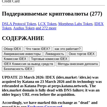
Credit Card
Поддерживаемые криптовалюты (277)
DSLA Protocol Token
,
LCX Token
,
Morpheus Labs Token
,
IDEX
Token
,
Audius Token
and 272 more
СОДЕРЖАНИЕ
Обзор IDEX
Что такое IDEX?
как это работает?
Американские инвесторы
Ликвидность
Окно торгов IDEX
Комиссии IDEX
Торговые комиссии IDEX
IDEX Комиссия за вывод средств
Методы внесения депозита
Безопасность IDEX
UPDATE 23 March 2026: IDEX (idex.market / idex.io) was
acquired by Katana on 23 March 2026 and its technology was
rebranded as Katana Perps at perps.katana.network. The
idex.market domain is fully dead with DNS failure; it was an
older legacy URL even before the acquisition.
Accordingly, we have marked this exchange as "dead" and
moved it to our
Exchange Graveyard
.