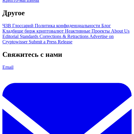
Крипто-магазины
Другое
ЧЗВ
Глоссарий
Политика конфиденциальности
Блог
Кладбище бирж криптовалют
Неактивные Проекты
About Us
Editorial Standards
Corrections & Retractions
Advertise on
Cryptowisser
Submit a Press Release
Свяжитесь с нами
Email