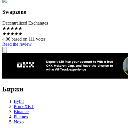
Swapzone
Decentralized Exchanges
★
★
★
★
★
★
★
★
★
★
4.06 based on 111 votes
Read the review
Биржи
Bybit
PrimeXBT
Binance
Phemex
Nexo