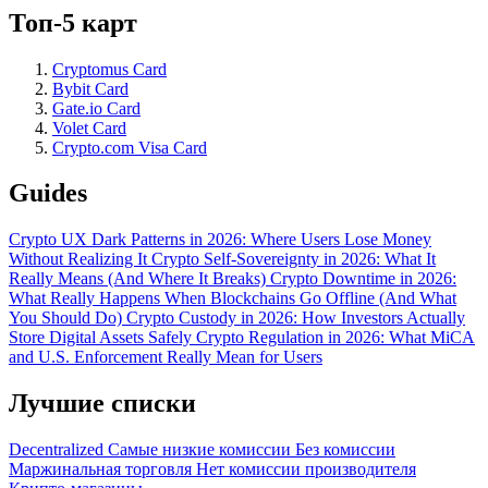
Топ-5 карт
Cryptomus Card
Bybit Card
Gate.io Card
Volet Card
Crypto.com Visa Card
Guides
Crypto UX Dark Patterns in 2026: Where Users Lose Money
Without Realizing It
Crypto Self-Sovereignty in 2026: What It
Really Means (And Where It Breaks)
Crypto Downtime in 2026:
What Really Happens When Blockchains Go Offline (And What
You Should Do)
Crypto Custody in 2026: How Investors Actually
Store Digital Assets Safely
Crypto Regulation in 2026: What MiCA
and U.S. Enforcement Really Mean for Users
Лучшие списки
Decentralized
Самые низкие комиссии
Без комиссии
Маржинальная торговля
Нет комиссии производителя