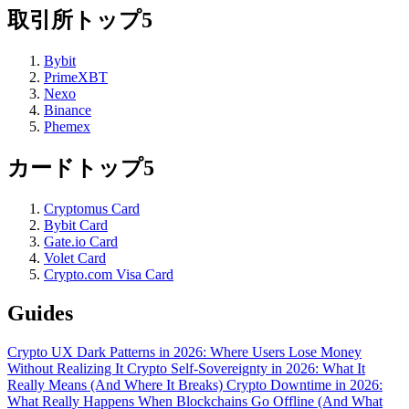
取引所トップ5
Bybit
PrimeXBT
Nexo
Binance
Phemex
カードトップ5
Cryptomus Card
Bybit Card
Gate.io Card
Volet Card
Crypto.com Visa Card
Guides
Crypto UX Dark Patterns in 2026: Where Users Lose Money
Without Realizing It
Crypto Self-Sovereignty in 2026: What It
Really Means (And Where It Breaks)
Crypto Downtime in 2026:
What Really Happens When Blockchains Go Offline (And What