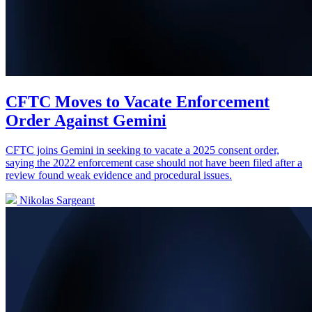
CFTC Moves to Vacate Enforcement
Order Against Gemini
CFTC joins Gemini in seeking to vacate a 2025 consent order,
saying the 2022 enforcement case should not have been filed after a
review found weak evidence and procedural issues.
Nikolas Sargeant