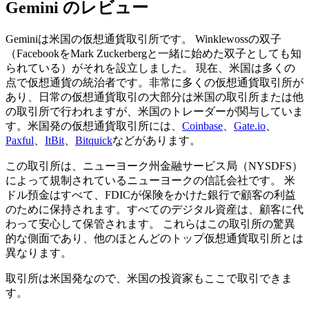
Gemini のレビュー
Geminiは米国の仮想通貨取引所です。 Winklewossの双子
（FacebookをMark Zuckerbergと一緒に始めた双子としても知
られている）がそれを設立しました。 現在、米国は多くの
点で仮想通貨の統治者です。非常に多くの仮想通貨取引所が
あり、日常の仮想通貨取引の大部分は米国の取引所または他
の取引所で行われますが、米国のトレーダーが関与していま
す。米国発の仮想通貨取引所には、
Coinbase
、
Gate.io
、
Paxful
、
ItBit
、
Bitquick
などがあります。
この取引所は、ニューヨーク州金融サービス局（NYSDFS）
によって規制されているニューヨークの信託会社です。 米
ドル預金はすべて、FDICが保険をかけた銀行で顧客の利益
のために保持されます。すべてのデジタル資産は、顧客に代
わって安心して保管されます。 これらはこの取引所の驚異
的な側面であり、他のほとんどのトップ仮想通貨取引所とは
異なります。
取引所は米国発なので、米国の投資家もここで取引できま
す。