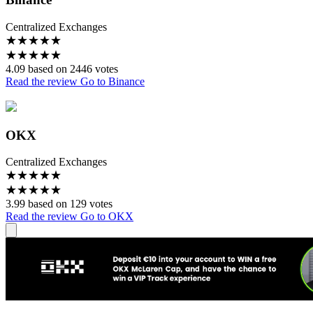
Centralized Exchanges
★
★
★
★
★
★
★
★
★
★
4.09 based on 2446 votes
Read the review
Go to Binance
OKX
Centralized Exchanges
★
★
★
★
★
★
★
★
★
★
3.99 based on 129 votes
Read the review
Go to OKX