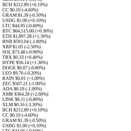
BCH $212.89
(+0.10%)
CC $0.10
(-4.60%)
GRAM $1.39
(-0.50%)
USDG $1.00
(+0.10%)
LTC $44.95
(-0.60%)
BTC $64,515.00
(+0.30%)
ETH $1,897.28
(+1.30%)
BNB $593.04
(-1.80%)
XRP $1.05
(-2.50%)
SOL $73.48
(-0.90%)
TRX $0.33
(+0.40%)
HYPE $56.14
(+1.30%)
DOGE $0.07
(-0.80%)
LEO $9.76
(-0.20%)
RAIN $0.01
(+1.00%)
ZEC $507.21
(-1.00%)
ADA $0.19
(-1.00%)
XMR $364.28
(+2.60%)
LINK $8.11
(-0.80%)
XLM $0.16
(-3.30%)
BCH $212.89
(+0.10%)
CC $0.10
(-4.60%)
GRAM $1.39
(-0.50%)
USDG $1.00
(+0.10%)
LTC $44.95
(-0.60%)