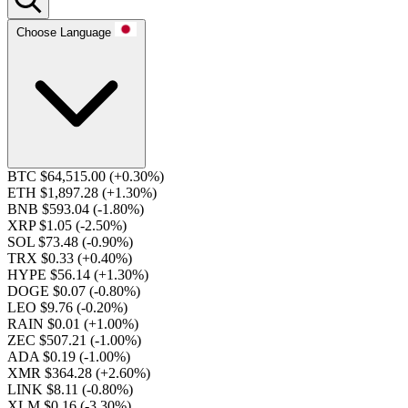
Choose Language
BTC $64,515.00
(+0.30%)
ETH $1,897.28
(+1.30%)
BNB $593.04
(-1.80%)
XRP $1.05
(-2.50%)
SOL $73.48
(-0.90%)
TRX $0.33
(+0.40%)
HYPE $56.14
(+1.30%)
DOGE $0.07
(-0.80%)
LEO $9.76
(-0.20%)
RAIN $0.01
(+1.00%)
ZEC $507.21
(-1.00%)
ADA $0.19
(-1.00%)
XMR $364.28
(+2.60%)
LINK $8.11
(-0.80%)
XLM $0.16
(-3.30%)