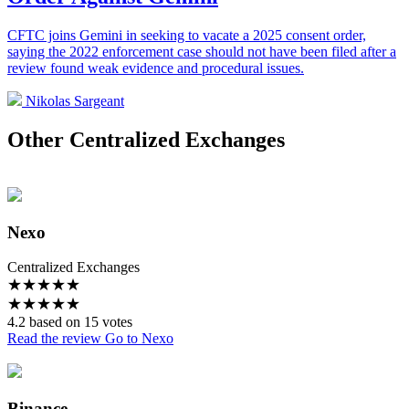
CFTC joins Gemini in seeking to vacate a 2025 consent order,
saying the 2022 enforcement case should not have been filed after a
review found weak evidence and procedural issues.
Nikolas Sargeant
Other Centralized Exchanges
Nexo
Centralized Exchanges
★
★
★
★
★
★
★
★
★
★
4.2 based on 15 votes
Read the review
Go to Nexo
Binance