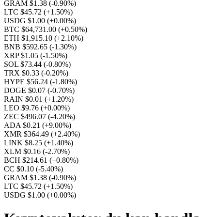
GRAM $1.38
(-0.90%)
LTC $45.72
(+1.50%)
USDG $1.00
(+0.00%)
BTC $64,731.00
(+0.50%)
ETH $1,915.10
(+2.10%)
BNB $592.65
(-1.30%)
XRP $1.05
(-1.50%)
SOL $73.44
(-0.80%)
TRX $0.33
(-0.20%)
HYPE $56.24
(-1.80%)
DOGE $0.07
(-0.70%)
RAIN $0.01
(+1.20%)
LEO $9.76
(+0.00%)
ZEC $496.07
(-4.20%)
ADA $0.21
(+9.00%)
XMR $364.49
(+2.40%)
LINK $8.25
(+1.40%)
XLM $0.16
(-2.70%)
BCH $214.61
(+0.80%)
CC $0.10
(-5.40%)
GRAM $1.38
(-0.90%)
LTC $45.72
(+1.50%)
USDG $1.00
(+0.00%)