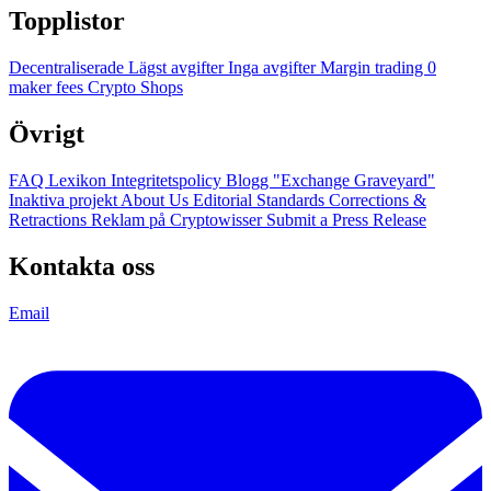
Topplistor
Decentraliserade
Lägst avgifter
Inga avgifter
Margin trading
0
maker fees
Crypto Shops
Övrigt
FAQ
Lexikon
Integritetspolicy
Blogg
"Exchange Graveyard"
Inaktiva projekt
About Us
Editorial Standards
Corrections &
Retractions
Reklam på Cryptowisser
Submit a Press Release
Kontakta oss
Email