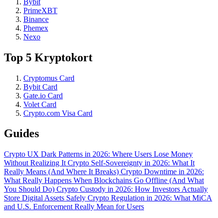
Bybit
PrimeXBT
Binance
Phemex
Nexo
Top 5 Kryptokort
Cryptomus Card
Bybit Card
Gate.io Card
Volet Card
Crypto.com Visa Card
Guides
Crypto UX Dark Patterns in 2026: Where Users Lose Money
Without Realizing It
Crypto Self-Sovereignty in 2026: What It
Really Means (And Where It Breaks)
Crypto Downtime in 2026:
What Really Happens When Blockchains Go Offline (And What
You Should Do)
Crypto Custody in 2026: How Investors Actually
Store Digital Assets Safely
Crypto Regulation in 2026: What MiCA
and U.S. Enforcement Really Mean for Users