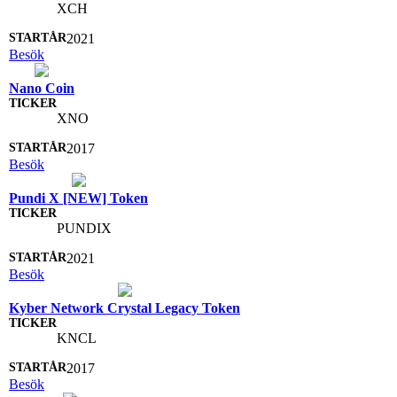
XCH
2021
Besök
Nano Coin
XNO
2017
Besök
Pundi X [NEW] Token
PUNDIX
2021
Besök
Kyber Network Crystal Legacy Token
KNCL
2017
Besök