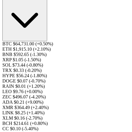
BTC $64,731.00
(+0.50%)
ETH $1,915.10
(+2.10%)
BNB $592.65
(-1.30%)
XRP $1.05
(-1.50%)
SOL $73.44
(-0.80%)
TRX $0.33
(-0.20%)
HYPE $56.24
(-1.80%)
DOGE $0.07
(-0.70%)
RAIN $0.01
(+1.20%)
LEO $9.76
(+0.00%)
ZEC $496.07
(-4.20%)
ADA $0.21
(+9.00%)
XMR $364.49
(+2.40%)
LINK $8.25
(+1.40%)
XLM $0.16
(-2.70%)
BCH $214.61
(+0.80%)
CC $0.10
(-5.40%)