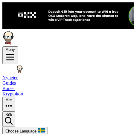
Meny
Nyheter
Guides
Börser
Kryptokort
Mer
Sök
Choose Language