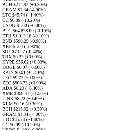
BCH $215.92
(+0.30%)
GRAM $1.34
(-4.00%)
LTC $45.74
(+1.40%)
CC $0.09
(-10.20%)
USDG $1.00
(+0.00%)
BTC $64,858.00
(-0.10%)
ETH $1,913.18
(-0.10%)
BNB $590.25
(-0.90%)
XRP $1.04
(-1.90%)
SOL $73.57
(-0.40%)
TRX $0.33
(+0.00%)
HYPE $56.62
(+0.80%)
DOGE $0.07
(-0.60%)
RAIN $0.01
(+1.40%)
LEO $9.77
(+0.00%)
ZEC $508.73
(+0.90%)
ADA $0.20
(+6.40%)
XMR $368.41
(+1.50%)
LINK $8.22
(+0.40%)
XLM $0.16
(-0.30%)
BCH $215.92
(+0.30%)
GRAM $1.34
(-4.00%)
LTC $45.74
(+1.40%)
CC $0.09
(-10.20%)
USDG $1.00
(+0.00%)