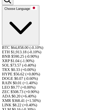
Choose Language
BTC $64,858.00
(-0.10%)
ETH $1,913.18
(-0.10%)
BNB $590.25
(-0.90%)
XRP $1.04
(-1.90%)
SOL $73.57
(-0.40%)
TRX $0.33
(+0.00%)
HYPE $56.62
(+0.80%)
DOGE $0.07
(-0.60%)
RAIN $0.01
(+1.40%)
LEO $9.77
(+0.00%)
ZEC $508.73
(+0.90%)
ADA $0.20
(+6.40%)
XMR $368.41
(+1.50%)
LINK $8.22
(+0.40%)
XLM $0.16
(-0.30%)