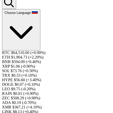
Choose Language
BTC $64,510.00
(+0.90%)
ETH $1,904.73
(+2.20%)
BNB $594.09
(+0.40%)
XRP $1.06
(-0.90%)
SOL $73.76
(+0.50%)
TRX $0.33
(+0.10%)
HYPE $56.60
(+3.40%)
DOGE $0.07
(+0.10%)
LEO $9.75
(-0.20%)
RAIN $0.01
(+0.90%)
ZEC $508.29
(+0.90%)
ADA $0.19
(-0.70%)
XMR $367.21
(+4.10%)
LINK $8.13
(+0.40%)