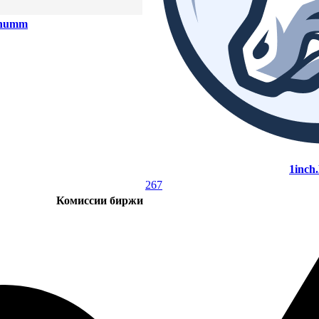
inumm
1inch
267
Комиссии биржи