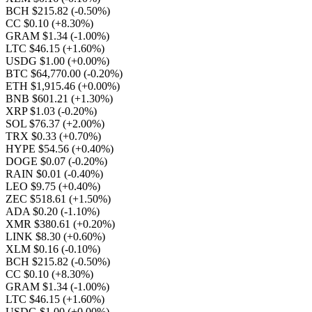
BCH $215.82
(-0.50%)
CC $0.10
(+8.30%)
GRAM $1.34
(-1.00%)
LTC $46.15
(+1.60%)
USDG $1.00
(+0.00%)
BTC $64,770.00
(-0.20%)
ETH $1,915.46
(+0.00%)
BNB $601.21
(+1.30%)
XRP $1.03
(-0.20%)
SOL $76.37
(+2.00%)
TRX $0.33
(+0.70%)
HYPE $54.56
(+0.40%)
DOGE $0.07
(-0.20%)
RAIN $0.01
(-0.40%)
LEO $9.75
(+0.40%)
ZEC $518.61
(+1.50%)
ADA $0.20
(-1.10%)
XMR $380.61
(+0.20%)
LINK $8.30
(+0.60%)
XLM $0.16
(-0.10%)
BCH $215.82
(-0.50%)
CC $0.10
(+8.30%)
GRAM $1.34
(-1.00%)
LTC $46.15
(+1.60%)
USDG $1.00
(+0.00%)