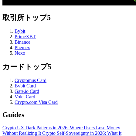
取引所トップ5
Bybit
PrimeXBT
Binance
Phemex
Nexo
カードトップ5
Cryptomus Card
Bybit Card
Gate.io Card
Volet Card
Crypto.com Visa Card
Guides
Crypto UX Dark Patterns in 2026: Where Users Lose Money
Without Realizing It
Crypto Self-Sovereignty in 2026: What It