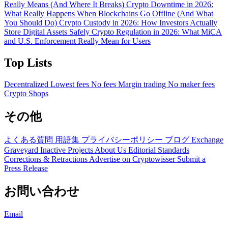
Really Means (And Where It Breaks)
Crypto Downtime in 2026:
What Really Happens When Blockchains Go Offline (And What
You Should Do)
Crypto Custody in 2026: How Investors Actually
Store Digital Assets Safely
Crypto Regulation in 2026: What MiCA
and U.S. Enforcement Really Mean for Users
Top Lists
Decentralized
Lowest fees
No fees
Margin trading
No maker fees
Crypto Shops
その他
よくある質問
用語集
プライバシーポリシー
ブログ
Exchange
Graveyard
Inactive Projects
About Us
Editorial Standards
Corrections & Retractions
Advertise on Cryptowisser
Submit a
Press Release
お問い合わせ
Email