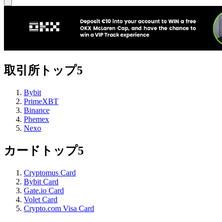
取引所トップ5
Bybit
PrimeXBT
Binance
Phemex
Nexo
カードトップ5
Cryptomus Card
Bybit Card
Gate.io Card
Volet Card
Crypto.com Visa Card