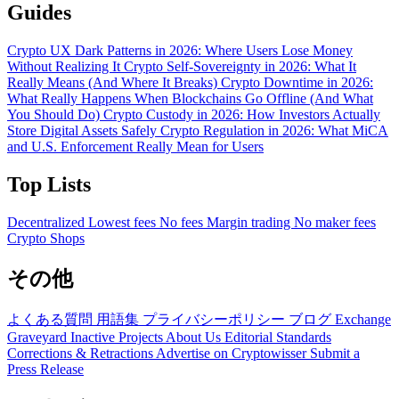
Guides
Crypto UX Dark Patterns in 2026: Where Users Lose Money
Without Realizing It
Crypto Self-Sovereignty in 2026: What It
Really Means (And Where It Breaks)
Crypto Downtime in 2026:
What Really Happens When Blockchains Go Offline (And What
You Should Do)
Crypto Custody in 2026: How Investors Actually
Store Digital Assets Safely
Crypto Regulation in 2026: What MiCA
and U.S. Enforcement Really Mean for Users
Top Lists
Decentralized
Lowest fees
No fees
Margin trading
No maker fees
Crypto Shops
その他
よくある質問
用語集
プライバシーポリシー
ブログ
Exchange
Graveyard
Inactive Projects
About Us
Editorial Standards
Corrections & Retractions
Advertise on Cryptowisser
Submit a
Press Release