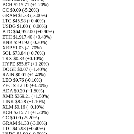
BCH $215.71
(+1.20%)
CC $0.09
(-5.20%)
GRAM $1.33
(-3.00%)
LTC $45.98
(+0.40%)
USDG $1.00
(+0.00%)
BTC $64,952.00
(+0.90%)
ETH $1,917.40
(+0.40%)
BNB $591.92
(-0.30%)
XRP $1.03
(-1.70%)
SOL $73.84
(+0.70%)
TRX $0.33
(+0.10%)
HYPE $55.67
(+1.20%)
DOGE $0.07
(+1.40%)
RAIN $0.01
(+1.40%)
LEO $9.76
(-0.10%)
ZEC $512.10
(+3.20%)
ADA $0.20
(+1.50%)
XMR $369.21
(+1.50%)
LINK $8.28
(+1.10%)
XLM $0.16
(+0.10%)
BCH $215.71
(+1.20%)
CC $0.09
(-5.20%)
GRAM $1.33
(-3.00%)
LTC $45.98
(+0.40%)
USDG $1.00
(+0.00%)