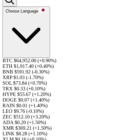
Choose Language
BTC $64,952.00
(+0.90%)
ETH $1,917.40
(+0.40%)
BNB $591.92
(-0.30%)
XRP $1.03
(-1.70%)
SOL $73.84
(+0.70%)
TRX $0.33
(+0.10%)
HYPE $55.67
(+1.20%)
DOGE $0.07
(+1.40%)
RAIN $0.01
(+1.40%)
LEO $9.76
(-0.10%)
ZEC $512.10
(+3.20%)
ADA $0.20
(+1.50%)
XMR $369.21
(+1.50%)
LINK $8.28
(+1.10%)
XLM $0.16
(+0.10%)