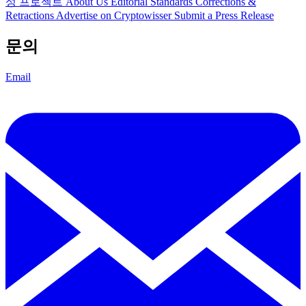
성 프로젝트
About Us
Editorial Standards
Corrections &
Retractions
Advertise on Cryptowisser
Submit a Press Release
문의
Email