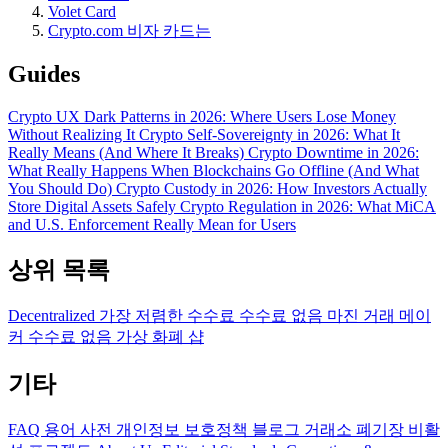
Volet Card
Crypto.com 비자 카드는
Guides
Crypto UX Dark Patterns in 2026: Where Users Lose Money
Without Realizing It
Crypto Self-Sovereignty in 2026: What It
Really Means (And Where It Breaks)
Crypto Downtime in 2026:
What Really Happens When Blockchains Go Offline (And What
You Should Do)
Crypto Custody in 2026: How Investors Actually
Store Digital Assets Safely
Crypto Regulation in 2026: What MiCA
and U.S. Enforcement Really Mean for Users
상위 목록
Decentralized
가장 저렴한 수수료
수수료 없음
마진 거래
메이
커 수수료 없음
가상 화폐 샵
기타
FAQ
용어 사전
개인정보 보호정책
블로그
거래소 폐기장
비활