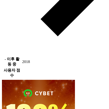
- 이후 활
2018
동 중
사용자 점
수