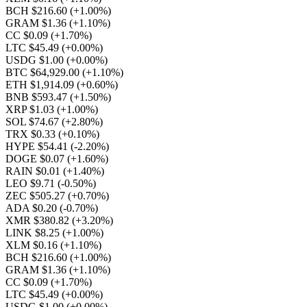
BCH $216.60
(+1.00%)
GRAM $1.36
(+1.10%)
CC $0.09
(+1.70%)
LTC $45.49
(+0.00%)
USDG $1.00
(+0.00%)
BTC $64,929.00
(+1.10%)
ETH $1,914.09
(+0.60%)
BNB $593.47
(+1.50%)
XRP $1.03
(+1.00%)
SOL $74.67
(+2.80%)
TRX $0.33
(+0.10%)
HYPE $54.41
(-2.20%)
DOGE $0.07
(+1.60%)
RAIN $0.01
(+1.40%)
LEO $9.71
(-0.50%)
ZEC $505.27
(+0.70%)
ADA $0.20
(-0.70%)
XMR $380.82
(+3.20%)
LINK $8.25
(+1.00%)
XLM $0.16
(+1.10%)
BCH $216.60
(+1.00%)
GRAM $1.36
(+1.10%)
CC $0.09
(+1.70%)
LTC $45.49
(+0.00%)
USDG $1.00
(+0.00%)