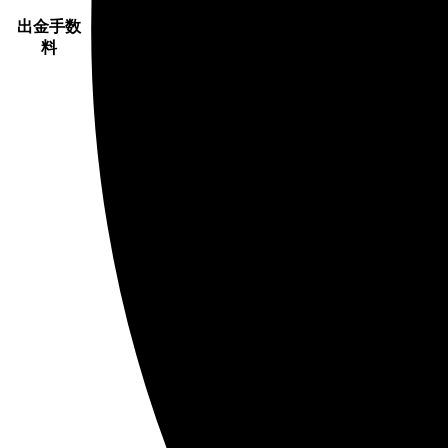
出金手数
料