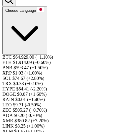
Choose Language
BTC $64,929.00
(+1.10%)
ETH $1,914.09
(+0.60%)
BNB $593.47
(+1.50%)
XRP $1.03
(+1.00%)
SOL $74.67
(+2.80%)
TRX $0.33
(+0.10%)
HYPE $54.41
(-2.20%)
DOGE $0.07
(+1.60%)
RAIN $0.01
(+1.40%)
LEO $9.71
(-0.50%)
ZEC $505.27
(+0.70%)
ADA $0.20
(-0.70%)
XMR $380.82
(+3.20%)
LINK $8.25
(+1.00%)
XLM $0.16
(+1.10%)