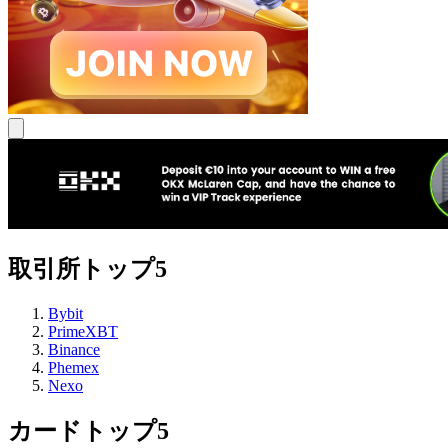
取引所トップ5
Bybit
PrimeXBT
Binance
Phemex
Nexo
カードトップ5