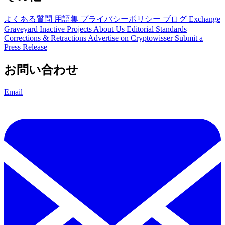
よくある質問
用語集
プライバシーポリシー
ブログ
Exchange
Graveyard
Inactive Projects
About Us
Editorial Standards
Corrections & Retractions
Advertise on Cryptowisser
Submit a
Press Release
お問い合わせ
Email