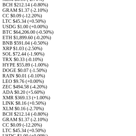
BCH $212.14
(-0.80%)
GRAM $1.37
(-2.10%)
CC $0.09
(-12.20%)
LTC $45.34
(+0.50%)
USDG $1.00
(+0.00%)
BTC $64,206.00
(-0.50%)
ETH $1,899.60
(-0.20%)
BNB $591.04
(-0.50%)
XRP $1.03
(-2.50%)
SOL $72.44
(-1.90%)
TRX $0.33
(-0.10%)
HYPE $55.89
(-1.00%)
DOGE $0.07
(-1.50%)
RAIN $0.01
(-0.10%)
LEO $9.76
(+0.00%)
ZEC $494.58
(-4.20%)
ADA $0.20
(+5.60%)
XMR $369.13
(+1.00%)
LINK $8.16
(+0.50%)
XLM $0.16
(-2.70%)
BCH $212.14
(-0.80%)
GRAM $1.37
(-2.10%)
CC $0.09
(-12.20%)
LTC $45.34
(+0.50%)
USDG $1.00
(+0.00%)