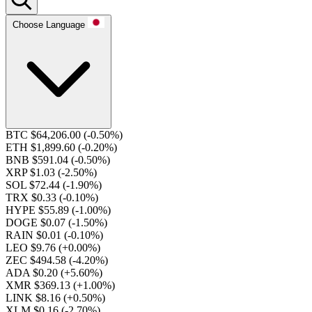
Choose Language
BTC $64,206.00
(-0.50%)
ETH $1,899.60
(-0.20%)
BNB $591.04
(-0.50%)
XRP $1.03
(-2.50%)
SOL $72.44
(-1.90%)
TRX $0.33
(-0.10%)
HYPE $55.89
(-1.00%)
DOGE $0.07
(-1.50%)
RAIN $0.01
(-0.10%)
LEO $9.76
(+0.00%)
ZEC $494.58
(-4.20%)
ADA $0.20
(+5.60%)
XMR $369.13
(+1.00%)
LINK $8.16
(+0.50%)
XLM $0.16
(-2.70%)