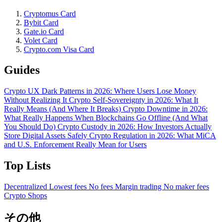
Cryptomus Card
Bybit Card
Gate.io Card
Volet Card
Crypto.com Visa Card
Guides
Crypto UX Dark Patterns in 2026: Where Users Lose Money
Without Realizing It
Crypto Self-Sovereignty in 2026: What It
Really Means (And Where It Breaks)
Crypto Downtime in 2026:
What Really Happens When Blockchains Go Offline (And What
You Should Do)
Crypto Custody in 2026: How Investors Actually
Store Digital Assets Safely
Crypto Regulation in 2026: What MiCA
and U.S. Enforcement Really Mean for Users
Top Lists
Decentralized
Lowest fees
No fees
Margin trading
No maker fees
Crypto Shops
その他