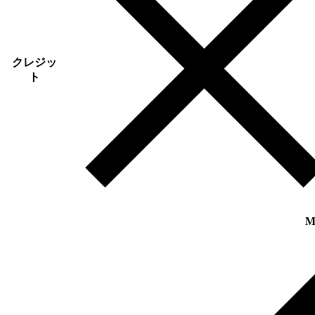
クレジッ
ト
M