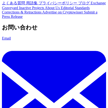
よくある質問
用語集
プライバシーポリシー
ブログ
Exchange
Graveyard
Inactive Projects
About Us
Editorial Standards
Corrections & Retractions
Advertise on Cryptowisser
Submit a
Press Release
お問い合わせ
Email