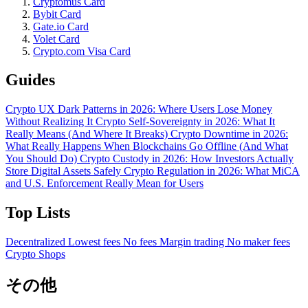
Cryptomus Card
Bybit Card
Gate.io Card
Volet Card
Crypto.com Visa Card
Guides
Crypto UX Dark Patterns in 2026: Where Users Lose Money
Without Realizing It
Crypto Self-Sovereignty in 2026: What It
Really Means (And Where It Breaks)
Crypto Downtime in 2026:
What Really Happens When Blockchains Go Offline (And What
You Should Do)
Crypto Custody in 2026: How Investors Actually
Store Digital Assets Safely
Crypto Regulation in 2026: What MiCA
and U.S. Enforcement Really Mean for Users
Top Lists
Decentralized
Lowest fees
No fees
Margin trading
No maker fees
Crypto Shops
その他