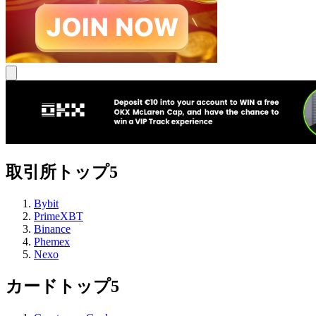
取引所トップ5
Bybit
PrimeXBT
Binance
Phemex
Nexo
カードトップ5