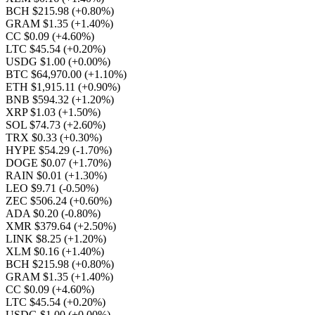
BCH $215.98
(+0.80%)
GRAM $1.35
(+1.40%)
CC $0.09
(+4.60%)
LTC $45.54
(+0.20%)
USDG $1.00
(+0.00%)
BTC $64,970.00
(+1.10%)
ETH $1,915.11
(+0.90%)
BNB $594.32
(+1.20%)
XRP $1.03
(+1.50%)
SOL $74.73
(+2.60%)
TRX $0.33
(+0.30%)
HYPE $54.29
(-1.70%)
DOGE $0.07
(+1.70%)
RAIN $0.01
(+1.30%)
LEO $9.71
(-0.50%)
ZEC $506.24
(+0.60%)
ADA $0.20
(-0.80%)
XMR $379.64
(+2.50%)
LINK $8.25
(+1.20%)
XLM $0.16
(+1.40%)
BCH $215.98
(+0.80%)
GRAM $1.35
(+1.40%)
CC $0.09
(+4.60%)
LTC $45.54
(+0.20%)
USDG $1.00
(+0.00%)