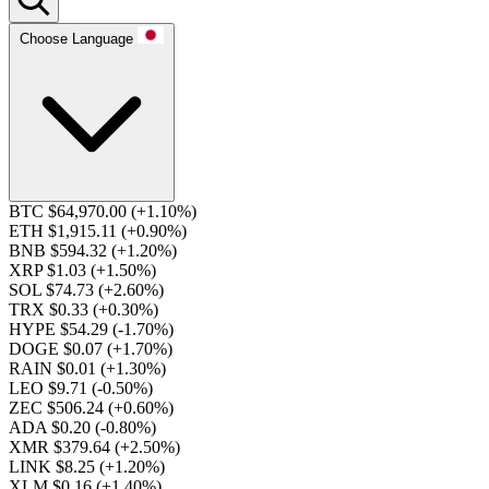
Choose Language
BTC $64,970.00
(+1.10%)
ETH $1,915.11
(+0.90%)
BNB $594.32
(+1.20%)
XRP $1.03
(+1.50%)
SOL $74.73
(+2.60%)
TRX $0.33
(+0.30%)
HYPE $54.29
(-1.70%)
DOGE $0.07
(+1.70%)
RAIN $0.01
(+1.30%)
LEO $9.71
(-0.50%)
ZEC $506.24
(+0.60%)
ADA $0.20
(-0.80%)
XMR $379.64
(+2.50%)
LINK $8.25
(+1.20%)
XLM $0.16
(+1.40%)