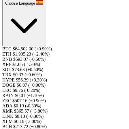
Choose Language
BTC $64,502.00
(+0.90%)
ETH $1,905.23
(+2.40%)
BNB $593.07
(-0.50%)
XRP $1.05
(-1.30%)
SOL $73.63
(+0.50%)
TRX $0.33
(+0.60%)
HYPE $56.39
(+3.30%)
DOGE $0.07
(+0.00%)
LEO $9.76
(-0.20%)
RAIN $0.01
(+1.10%)
ZEC $507.16
(+0.90%)
ADA $0.19
(-0.30%)
XMR $365.57
(+3.80%)
LINK $8.13
(+0.30%)
XLM $0.16
(-2.00%)
BCH $213.72
(+0.80%)