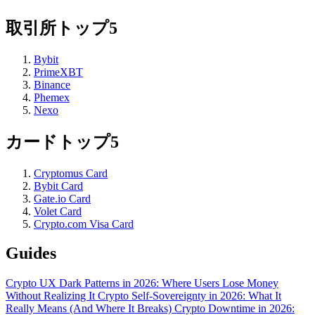
取引所トップ5
Bybit
PrimeXBT
Binance
Phemex
Nexo
カードトップ5
Cryptomus Card
Bybit Card
Gate.io Card
Volet Card
Crypto.com Visa Card
Guides
Crypto UX Dark Patterns in 2026: Where Users Lose Money
Without Realizing It
Crypto Self-Sovereignty in 2026: What It
Really Means (And Where It Breaks)
Crypto Downtime in 2026: