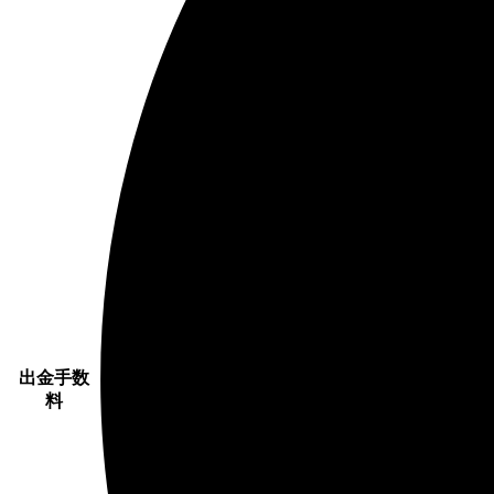
出金手数
料