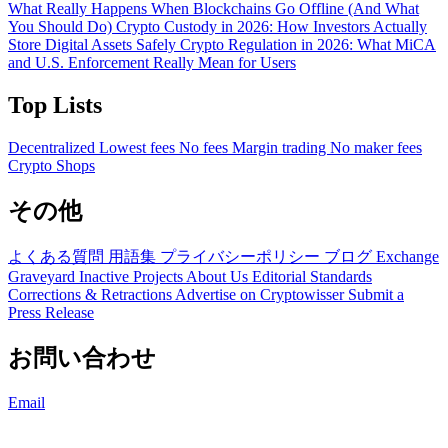
What Really Happens When Blockchains Go Offline (And What
You Should Do)
Crypto Custody in 2026: How Investors Actually
Store Digital Assets Safely
Crypto Regulation in 2026: What MiCA
and U.S. Enforcement Really Mean for Users
Top Lists
Decentralized
Lowest fees
No fees
Margin trading
No maker fees
Crypto Shops
その他
よくある質問
用語集
プライバシーポリシー
ブログ
Exchange
Graveyard
Inactive Projects
About Us
Editorial Standards
Corrections & Retractions
Advertise on Cryptowisser
Submit a
Press Release
お問い合わせ
Email