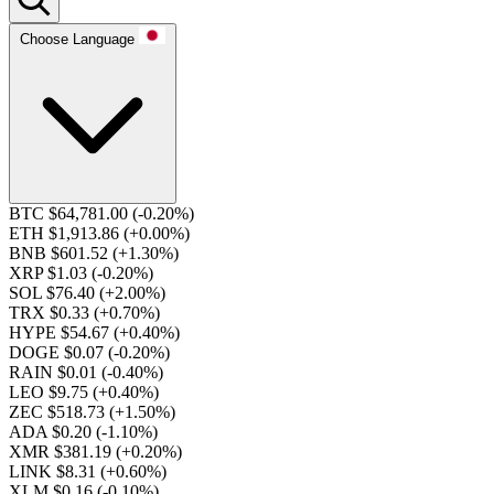
Choose Language
BTC $64,781.00
(-0.20%)
ETH $1,913.86
(+0.00%)
BNB $601.52
(+1.30%)
XRP $1.03
(-0.20%)
SOL $76.40
(+2.00%)
TRX $0.33
(+0.70%)
HYPE $54.67
(+0.40%)
DOGE $0.07
(-0.20%)
RAIN $0.01
(-0.40%)
LEO $9.75
(+0.40%)
ZEC $518.73
(+1.50%)
ADA $0.20
(-1.10%)
XMR $381.19
(+0.20%)
LINK $8.31
(+0.60%)
XLM $0.16
(-0.10%)