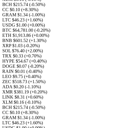
BCH $215.74
(-0.50%)
CC $0.10
(+8.30%)
GRAM $1.34
(-1.00%)
LTC $46.23
(+1.60%)
USDG $1.00
(+0.00%)
BTC $64,781.00
(-0.20%)
ETH $1,913.86
(+0.00%)
BNB $601.52
(+1.30%)
XRP $1.03
(-0.20%)
SOL $76.40
(+2.00%)
TRX $0.33
(+0.70%)
HYPE $54.67
(+0.40%)
DOGE $0.07
(-0.20%)
RAIN $0.01
(-0.40%)
LEO $9.75
(+0.40%)
ZEC $518.73
(+1.50%)
ADA $0.20
(-1.10%)
XMR $381.19
(+0.20%)
LINK $8.31
(+0.60%)
XLM $0.16
(-0.10%)
BCH $215.74
(-0.50%)
CC $0.10
(+8.30%)
GRAM $1.34
(-1.00%)
LTC $46.23
(+1.60%)
USDG $1.00
(+0.00%)