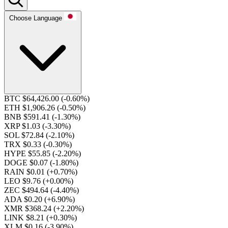
Choose Language
BTC $64,426.00
(-0.60%)
ETH $1,906.26
(-0.50%)
BNB $591.41
(-1.30%)
XRP $1.03
(-3.30%)
SOL $72.84
(-2.10%)
TRX $0.33
(-0.30%)
HYPE $55.85
(-2.20%)
DOGE $0.07
(-1.80%)
RAIN $0.01
(+0.70%)
LEO $9.76
(+0.00%)
ZEC $494.64
(-4.40%)
ADA $0.20
(+6.90%)
XMR $368.24
(+2.20%)
LINK $8.21
(+0.30%)
XLM $0.16
(-3.90%)