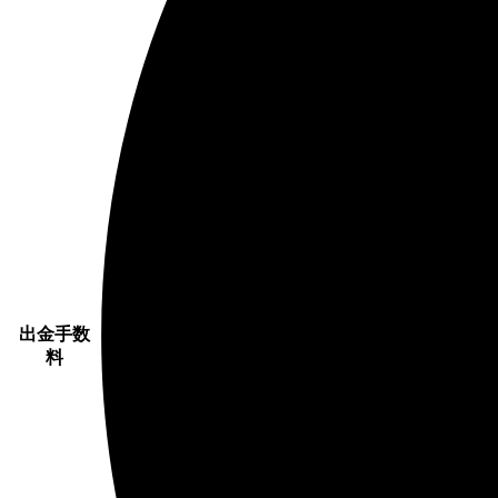
出金手数
料