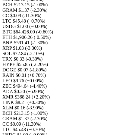
BCH $213.15
(-1.00%)
GRAM $1.37
(-2.30%)
CC $0.09
(-11.30%)
LTC $45.48
(+0.70%)
USDG $1.00
(+0.00%)
BTC $64,426.00
(-0.60%)
ETH $1,906.26
(-0.50%)
BNB $591.41
(-1.30%)
XRP $1.03
(-3.30%)
SOL $72.84
(-2.10%)
TRX $0.33
(-0.30%)
HYPE $55.85
(-2.20%)
DOGE $0.07
(-1.80%)
RAIN $0.01
(+0.70%)
LEO $9.76
(+0.00%)
ZEC $494.64
(-4.40%)
ADA $0.20
(+6.90%)
XMR $368.24
(+2.20%)
LINK $8.21
(+0.30%)
XLM $0.16
(-3.90%)
BCH $213.15
(-1.00%)
GRAM $1.37
(-2.30%)
CC $0.09
(-11.30%)
LTC $45.48
(+0.70%)
USDG $1.00
(+0.00%)