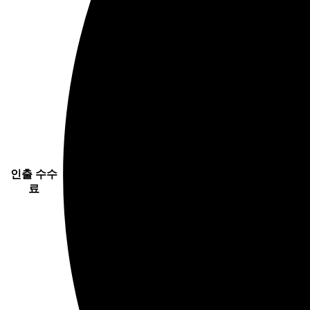
인출 수수
료