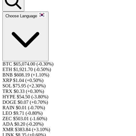
Choose Language
BTC $65,074.00
(-0.30%)
ETH $1,921.70
(-0.50%)
BNB $608.19
(+1.10%)
XRP $1.04
(+0.50%)
SOL $75.95
(+2.30%)
TRX $0.33
(+0.30%)
HYPE $54.50
(-3.80%)
DOGE $0.07
(+0.70%)
RAIN $0.01
(-0.70%)
LEO $9.71
(-0.80%)
ZEC $503.01
(-1.60%)
ADA $0.20
(-0.20%)
XMR $383.84
(+3.10%)
LINK $8.35
(+0.60%)