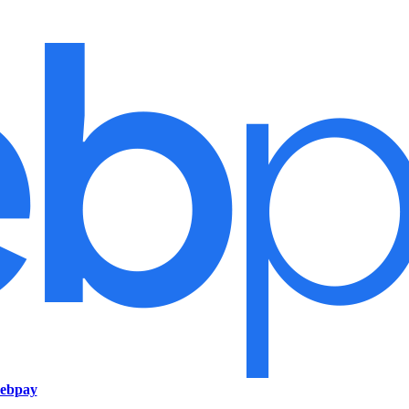
ebpay