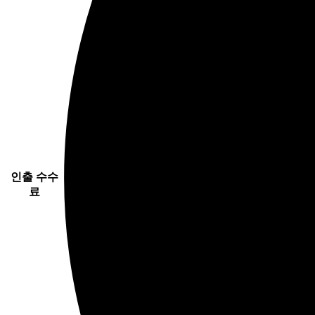
인출 수수
료