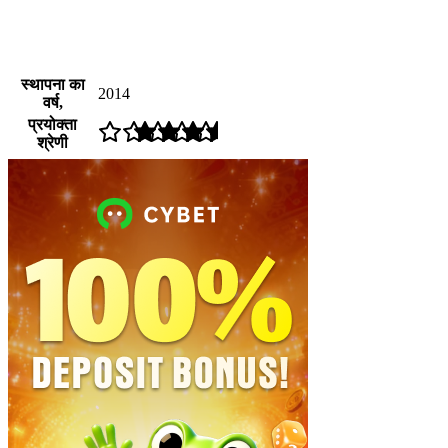
स्थापना का
2014
वर्ष,
प्रयोक्ता
श्रेणी