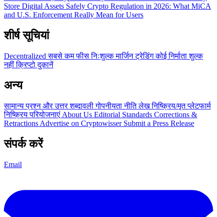
Store Digital Assets Safely
Crypto Regulation in 2026: What MiCA
and U.S. Enforcement Really Mean for Users
शीर्ष सूचियां
Decentralized
सबसे कम फीस
निःशुल्क
मार्जिन ट्रेडिंग
कोई निर्माता शुल्क
नहीं
क्रिप्टो दुकानें
अन्य
सामान्य प्रश्न और उत्तर
शब्दावली
गोपनीयता नीति
लेख
निष्क्रिय/मृत प्लेटफार्म
निष्क्रिय परियोजनाएं
About Us
Editorial Standards
Corrections &
Retractions
Advertise on Cryptowisser
Submit a Press Release
संपर्क करें
Email