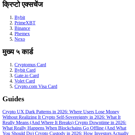
क्रिप्टो एक्सचेंज
Bybit
PrimeXBT
Binance
Phemex
Nexo
मुख्य ५ कार्ड
Cryptomus Card
Bybit Card
Gate.io Card
Volet Card
Crypto.com Visa Card
Guides
Crypto UX Dark Patterns in 2026: Where Users Lose Money
Without Realizing It
Crypto Self-Sovereignty in 2026: What It
Really Means (And Where It Breaks)
Crypto Downtime in 2026:
What Really Happens When Blockchains Go Offline (And What
You Should Do)
Crypto Custody in 2026: How Investors Actually