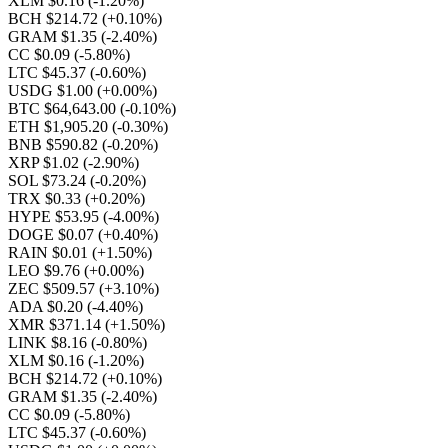
XLM $0.16
(-1.20%)
BCH $214.72
(+0.10%)
GRAM $1.35
(-2.40%)
CC $0.09
(-5.80%)
LTC $45.37
(-0.60%)
USDG $1.00
(+0.00%)
BTC $64,643.00
(-0.10%)
ETH $1,905.20
(-0.30%)
BNB $590.82
(-0.20%)
XRP $1.02
(-2.90%)
SOL $73.24
(-0.20%)
TRX $0.33
(+0.20%)
HYPE $53.95
(-4.00%)
DOGE $0.07
(+0.40%)
RAIN $0.01
(+1.50%)
LEO $9.76
(+0.00%)
ZEC $509.57
(+3.10%)
ADA $0.20
(-4.40%)
XMR $371.14
(+1.50%)
LINK $8.16
(-0.80%)
XLM $0.16
(-1.20%)
BCH $214.72
(+0.10%)
GRAM $1.35
(-2.40%)
CC $0.09
(-5.80%)
LTC $45.37
(-0.60%)