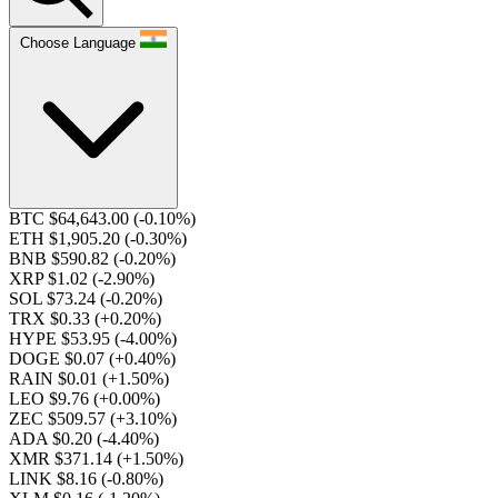
Choose Language
BTC $64,643.00
(-0.10%)
ETH $1,905.20
(-0.30%)
BNB $590.82
(-0.20%)
XRP $1.02
(-2.90%)
SOL $73.24
(-0.20%)
TRX $0.33
(+0.20%)
HYPE $53.95
(-4.00%)
DOGE $0.07
(+0.40%)
RAIN $0.01
(+1.50%)
LEO $9.76
(+0.00%)
ZEC $509.57
(+3.10%)
ADA $0.20
(-4.40%)
XMR $371.14
(+1.50%)
LINK $8.16
(-0.80%)