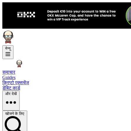
मेन्यू
समाचार
Guides
क्रिप्टो एक्सचेंज
डेबिट कार्ड
और देखें
खोजने के लिए