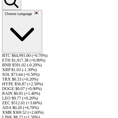
Choose Language
BTC $64,991.00
(+0.70%)
ETH $1,917.38
(+0.90%)
BNB $591.02
(-0.20%)
XRP $1.03
(-1.30%)
SOL $73.64
(+0.50%)
TRX $0.33
(+0.20%)
HYPE $56.87
(+2.50%)
DOGE $0.07
(+0.90%)
RAIN $0.01
(+1.40%)
LEO $9.77
(+0.20%)
ZEC $512.01
(+3.60%)
ADA $0.20
(+6.70%)
XMR $369.52
(+2.60%)
LINK $8.22
(+1.50%)