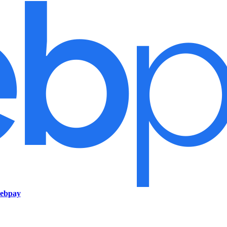
ebpay