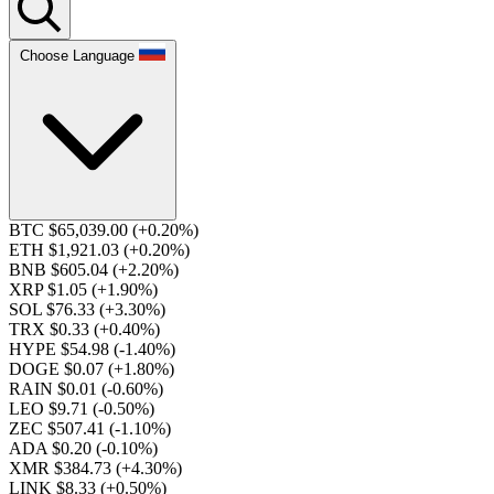
Choose Language
BTC $65,039.00
(+0.20%)
ETH $1,921.03
(+0.20%)
BNB $605.04
(+2.20%)
XRP $1.05
(+1.90%)
SOL $76.33
(+3.30%)
TRX $0.33
(+0.40%)
HYPE $54.98
(-1.40%)
DOGE $0.07
(+1.80%)
RAIN $0.01
(-0.60%)
LEO $9.71
(-0.50%)
ZEC $507.41
(-1.10%)
ADA $0.20
(-0.10%)
XMR $384.73
(+4.30%)
LINK $8.33
(+0.50%)