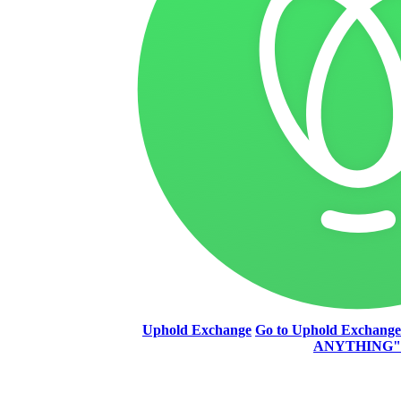
Uphold Exchange
Go to Uphold Exchang
ANYTHING"