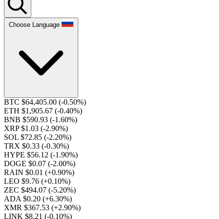
Choose Language
BTC $64,405.00
(-0.50%)
ETH $1,905.67
(-0.40%)
BNB $590.93
(-1.60%)
XRP $1.03
(-2.90%)
SOL $72.85
(-2.20%)
TRX $0.33
(-0.30%)
HYPE $56.12
(-1.90%)
DOGE $0.07
(-2.00%)
RAIN $0.01
(+0.90%)
LEO $9.76
(+0.10%)
ZEC $494.07
(-5.20%)
ADA $0.20
(+6.30%)
XMR $367.53
(+2.90%)
LINK $8.21
(-0.10%)