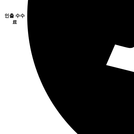
인출 수수
료