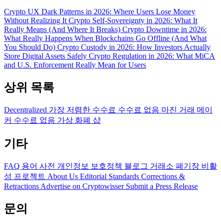
Crypto UX Dark Patterns in 2026: Where Users Lose Money
Without Realizing It
Crypto Self-Sovereignty in 2026: What It
Really Means (And Where It Breaks)
Crypto Downtime in 2026:
What Really Happens When Blockchains Go Offline (And What
You Should Do)
Crypto Custody in 2026: How Investors Actually
Store Digital Assets Safely
Crypto Regulation in 2026: What MiCA
and U.S. Enforcement Really Mean for Users
상위 목록
Decentralized
가장 저렴한 수수료
수수료 없음
마진 거래
메이
커 수수료 없음
가상 화폐 샵
기타
FAQ
용어 사전
개인정보 보호정책
블로그
거래소 폐기장
비활
성 프로젝트
About Us
Editorial Standards
Corrections &
Retractions
Advertise on Cryptowisser
Submit a Press Release
문의