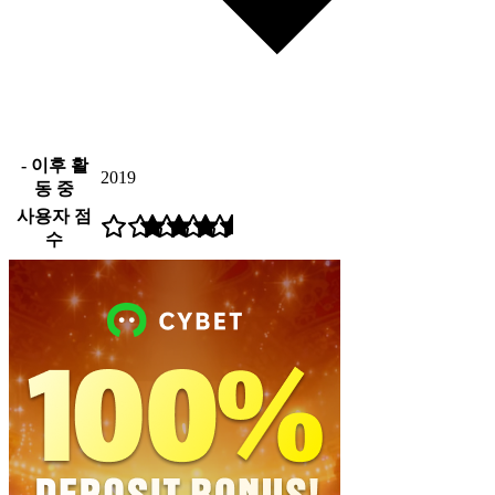
- 이후 활
2019
동 중
사용자 점
수