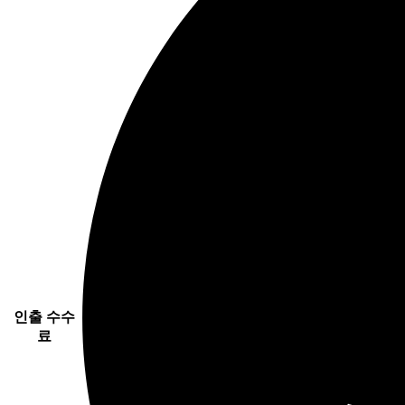
인출 수수
료