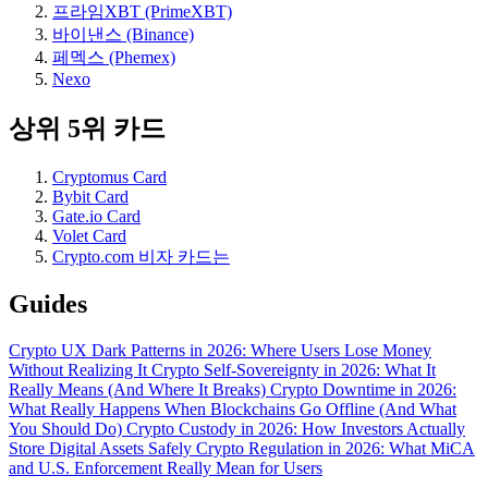
프라임XBT (PrimeXBT)
바이낸스 (Binance)
페멕스 (Phemex)
Nexo
상위 5위 카드
Cryptomus Card
Bybit Card
Gate.io Card
Volet Card
Crypto.com 비자 카드는
Guides
Crypto UX Dark Patterns in 2026: Where Users Lose Money
Without Realizing It
Crypto Self-Sovereignty in 2026: What It
Really Means (And Where It Breaks)
Crypto Downtime in 2026:
What Really Happens When Blockchains Go Offline (And What
You Should Do)
Crypto Custody in 2026: How Investors Actually
Store Digital Assets Safely
Crypto Regulation in 2026: What MiCA
and U.S. Enforcement Really Mean for Users