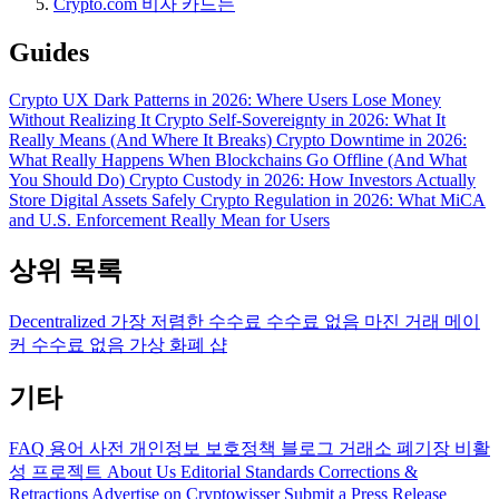
Crypto.com 비자 카드는
Guides
Crypto UX Dark Patterns in 2026: Where Users Lose Money
Without Realizing It
Crypto Self-Sovereignty in 2026: What It
Really Means (And Where It Breaks)
Crypto Downtime in 2026:
What Really Happens When Blockchains Go Offline (And What
You Should Do)
Crypto Custody in 2026: How Investors Actually
Store Digital Assets Safely
Crypto Regulation in 2026: What MiCA
and U.S. Enforcement Really Mean for Users
상위 목록
Decentralized
가장 저렴한 수수료
수수료 없음
마진 거래
메이
커 수수료 없음
가상 화폐 샵
기타
FAQ
용어 사전
개인정보 보호정책
블로그
거래소 폐기장
비활
성 프로젝트
About Us
Editorial Standards
Corrections &
Retractions
Advertise on Cryptowisser
Submit a Press Release