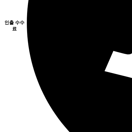
인출 수수
료