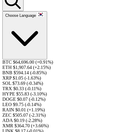
Choose Language
BTC $64,696.00
(+0.91%)
ETH $1,907.64
(+2.15%)
BNB $594.14
(-0.85%)
XRP $1.05
(-1.63%)
SOL $73.69
(-0.34%)
TRX $0.33
(-0.11%)
HYPE $55.83
(-3.10%)
DOGE $0.07
(-0.12%)
LEO $9.75
(-0.14%)
RAIN $0.01
(+1.19%)
ZEC $505.07
(-2.31%)
ADA $0.19
(-2.28%)
XMR $364.70
(+3.66%)
LINK $8.17
(-0.01%)