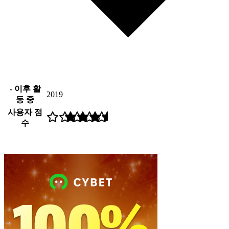
- 이후 활
2019
동 중
사용자 점
수