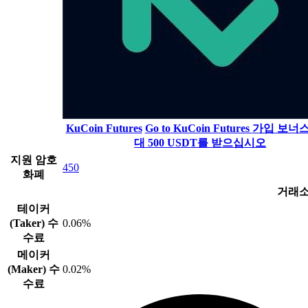
KuCoin Futures
Go to KuCoin Futures
가입 보너스
대 500 USDT를 받으십시오
지원 암호
450
화폐
거래소
테이커
(Taker) 수
0.06%
수료
메이커
(Maker) 수
0.02%
수료