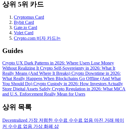
상위 5위 카드
Cryptomus Card
Bybit Card
Gate.io Card
Volet Card
Crypto.com 비자 카드는
Guides
Crypto UX Dark Patterns in 2026: Where Users Lose Money
Without Realizing It
Crypto Self-Sovereignty in 2026: What It
Really Means (And Where It Breaks)
Crypto Downtime in 2026:
What Really Happens When Blockchains Go Offline (And What
You Should Do)
Crypto Custody in 2026: How Investors Actually
Store Digital Assets Safely
Crypto Regulation in 2026: What MiCA
and U.S. Enforcement Really Mean for Users
상위 목록
Decentralized
가장 저렴한 수수료
수수료 없음
마진 거래
메이
커 수수료 없음
가상 화폐 샵