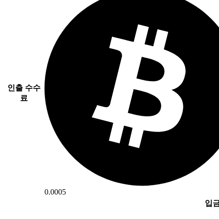
인출 수수
료
0.0005
입금