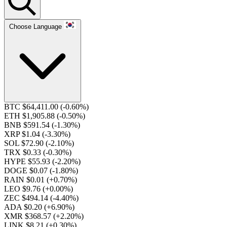
Choose Language
BTC $64,411.00
(-0.60%)
ETH $1,905.88
(-0.50%)
BNB $591.54
(-1.30%)
XRP $1.04
(-3.30%)
SOL $72.90
(-2.10%)
TRX $0.33
(-0.30%)
HYPE $55.93
(-2.20%)
DOGE $0.07
(-1.80%)
RAIN $0.01
(+0.70%)
LEO $9.76
(+0.00%)
ZEC $494.14
(-4.40%)
ADA $0.20
(+6.90%)
XMR $368.57
(+2.20%)
LINK $8.21
(+0.30%)