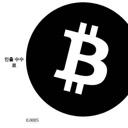
인출 수수
료
0.0005