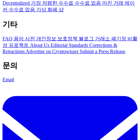
Decentralized
가장 저렴한 수수료
수수료 없음
마진 거래
메이
커 수수료 없음
가상 화폐 샵
기타
FAQ
용어 사전
개인정보 보호정책
블로그
거래소 폐기장
비활
성 프로젝트
About Us
Editorial Standards
Corrections &
Retractions
Advertise on Cryptowisser
Submit a Press Release
문의
Email