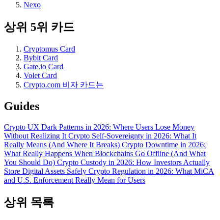
Nexo
상위 5위 카드
Cryptomus Card
Bybit Card
Gate.io Card
Volet Card
Crypto.com 비자 카드는
Guides
Crypto UX Dark Patterns in 2026: Where Users Lose Money
Without Realizing It
Crypto Self-Sovereignty in 2026: What It
Really Means (And Where It Breaks)
Crypto Downtime in 2026:
What Really Happens When Blockchains Go Offline (And What
You Should Do)
Crypto Custody in 2026: How Investors Actually
Store Digital Assets Safely
Crypto Regulation in 2026: What MiCA
and U.S. Enforcement Really Mean for Users
상위 목록