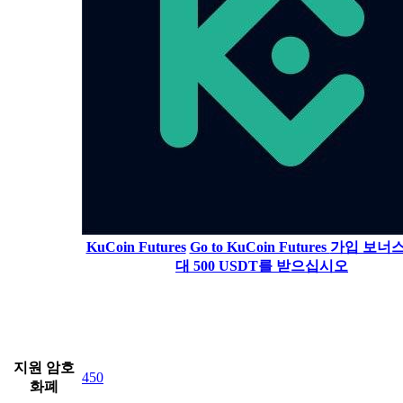
KuCoin Futures
Go to KuCoin Futures
가입 보너스
대 500 USDT를 받으십시오
지원 암호
450
화폐