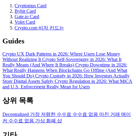
Cryptomus Card
Bybit Card
Gate.io Card
Volet Card
Crypto.com 비자 카드는
Guides
Crypto UX Dark Patterns in 2026: Where Users Lose Money
Without Realizing It
Crypto Self-Sovereignty in 2026: What It
Really Means (And Where It Breaks)
Crypto Downtime in 2026:
What Really Happens When Blockchains Go Offline (And What
You Should Do)
Crypto Custody in 2026: How Investors Actually
Store Digital Assets Safely
Crypto Regulation in 2026: What MiCA
and U.S. Enforcement Really Mean for Users
상위 목록
Decentralized
가장 저렴한 수수료
수수료 없음
마진 거래
메이
커 수수료 없음
가상 화폐 샵
기타