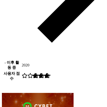
- 이후 활
2020
동 중
사용자 점
수