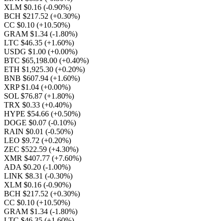
XLM $0.16
(-0.90%)
BCH $217.52
(+0.30%)
CC $0.10
(+10.50%)
GRAM $1.34
(-1.80%)
LTC $46.35
(+1.60%)
USDG $1.00
(+0.00%)
BTC $65,198.00
(+0.40%)
ETH $1,925.30
(+0.20%)
BNB $607.94
(+1.60%)
XRP $1.04
(+0.00%)
SOL $76.87
(+1.80%)
TRX $0.33
(+0.40%)
HYPE $54.66
(+0.50%)
DOGE $0.07
(-0.10%)
RAIN $0.01
(-0.50%)
LEO $9.72
(+0.20%)
ZEC $522.59
(+4.30%)
XMR $407.77
(+7.60%)
ADA $0.20
(-1.00%)
LINK $8.31
(-0.30%)
XLM $0.16
(-0.90%)
BCH $217.52
(+0.30%)
CC $0.10
(+10.50%)
GRAM $1.34
(-1.80%)
LTC $46.35
(+1.60%)