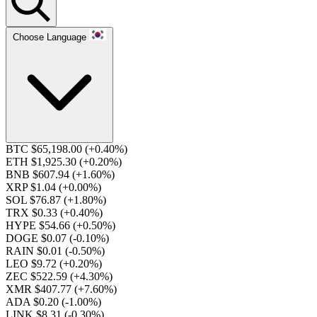
Choose Language
BTC $65,198.00
(+0.40%)
ETH $1,925.30
(+0.20%)
BNB $607.94
(+1.60%)
XRP $1.04
(+0.00%)
SOL $76.87
(+1.80%)
TRX $0.33
(+0.40%)
HYPE $54.66
(+0.50%)
DOGE $0.07
(-0.10%)
RAIN $0.01
(-0.50%)
LEO $9.72
(+0.20%)
ZEC $522.59
(+4.30%)
XMR $407.77
(+7.60%)
ADA $0.20
(-1.00%)
LINK $8.31
(-0.30%)