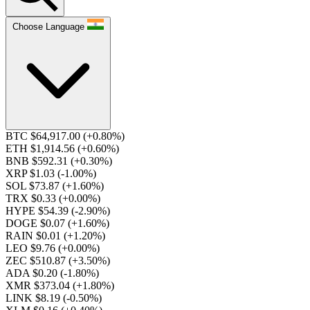
Choose Language
BTC $64,917.00
(+0.80%)
ETH $1,914.56
(+0.60%)
BNB $592.31
(+0.30%)
XRP $1.03
(-1.00%)
SOL $73.87
(+1.60%)
TRX $0.33
(+0.00%)
HYPE $54.39
(-2.90%)
DOGE $0.07
(+1.60%)
RAIN $0.01
(+1.20%)
LEO $9.76
(+0.00%)
ZEC $510.87
(+3.50%)
ADA $0.20
(-1.80%)
XMR $373.04
(+1.80%)
LINK $8.19
(-0.50%)