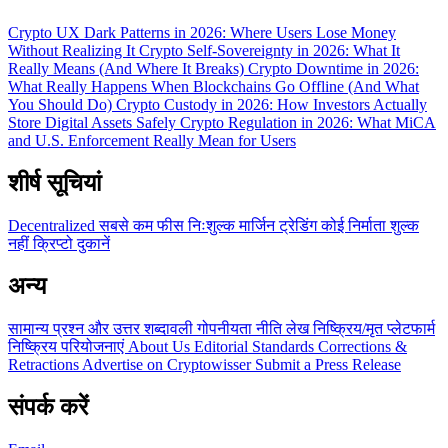
Crypto UX Dark Patterns in 2026: Where Users Lose Money
Without Realizing It
Crypto Self-Sovereignty in 2026: What It
Really Means (And Where It Breaks)
Crypto Downtime in 2026:
What Really Happens When Blockchains Go Offline (And What
You Should Do)
Crypto Custody in 2026: How Investors Actually
Store Digital Assets Safely
Crypto Regulation in 2026: What MiCA
and U.S. Enforcement Really Mean for Users
शीर्ष सूचियां
Decentralized
सबसे कम फीस
निःशुल्क
मार्जिन ट्रेडिंग
कोई निर्माता शुल्क
नहीं
क्रिप्टो दुकानें
अन्य
सामान्य प्रश्न और उत्तर
शब्दावली
गोपनीयता नीति
लेख
निष्क्रिय/मृत प्लेटफार्म
निष्क्रिय परियोजनाएं
About Us
Editorial Standards
Corrections &
Retractions
Advertise on Cryptowisser
Submit a Press Release
संपर्क करें