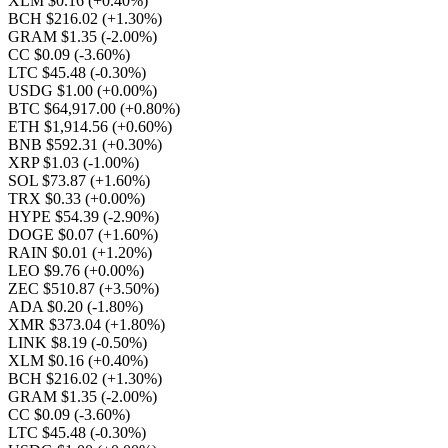
XLM $0.16
(+0.40%)
BCH $216.02
(+1.30%)
GRAM $1.35
(-2.00%)
CC $0.09
(-3.60%)
LTC $45.48
(-0.30%)
USDG $1.00
(+0.00%)
BTC $64,917.00
(+0.80%)
ETH $1,914.56
(+0.60%)
BNB $592.31
(+0.30%)
XRP $1.03
(-1.00%)
SOL $73.87
(+1.60%)
TRX $0.33
(+0.00%)
HYPE $54.39
(-2.90%)
DOGE $0.07
(+1.60%)
RAIN $0.01
(+1.20%)
LEO $9.76
(+0.00%)
ZEC $510.87
(+3.50%)
ADA $0.20
(-1.80%)
XMR $373.04
(+1.80%)
LINK $8.19
(-0.50%)
XLM $0.16
(+0.40%)
BCH $216.02
(+1.30%)
GRAM $1.35
(-2.00%)
CC $0.09
(-3.60%)
LTC $45.48
(-0.30%)