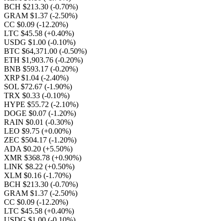
BCH $213.30
(-0.70%)
GRAM $1.37
(-2.50%)
CC $0.09
(-12.20%)
LTC $45.58
(+0.40%)
USDG $1.00
(-0.10%)
BTC $64,371.00
(-0.50%)
ETH $1,903.76
(-0.20%)
BNB $593.17
(-0.20%)
XRP $1.04
(-2.40%)
SOL $72.67
(-1.90%)
TRX $0.33
(-0.10%)
HYPE $55.72
(-2.10%)
DOGE $0.07
(-1.20%)
RAIN $0.01
(-0.30%)
LEO $9.75
(+0.00%)
ZEC $504.17
(-1.20%)
ADA $0.20
(+5.50%)
XMR $368.78
(+0.90%)
LINK $8.22
(+0.50%)
XLM $0.16
(-1.70%)
BCH $213.30
(-0.70%)
GRAM $1.37
(-2.50%)
CC $0.09
(-12.20%)
LTC $45.58
(+0.40%)
USDG $1.00
(-0.10%)