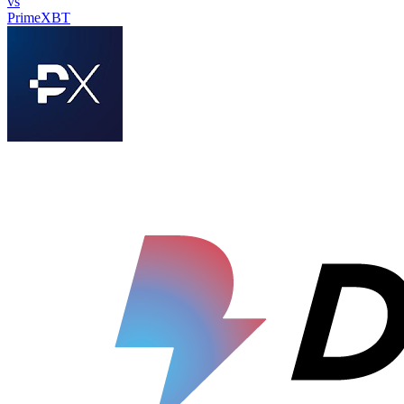
vs
PrimeXBT