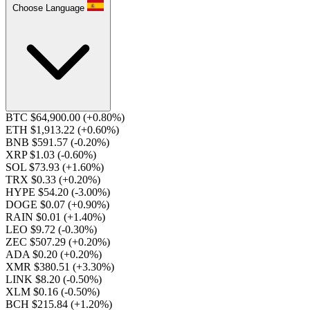
Choose Language
BTC $64,900.00
(+0.80%)
ETH $1,913.22
(+0.60%)
BNB $591.57
(-0.20%)
XRP $1.03
(-0.60%)
SOL $73.93
(+1.60%)
TRX $0.33
(+0.20%)
HYPE $54.20
(-3.00%)
DOGE $0.07
(+0.90%)
RAIN $0.01
(+1.40%)
LEO $9.72
(-0.30%)
ZEC $507.29
(+0.20%)
ADA $0.20
(+0.20%)
XMR $380.51
(+3.30%)
LINK $8.20
(-0.50%)
XLM $0.16
(-0.50%)
BCH $215.84
(+1.20%)