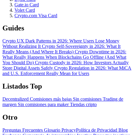
Gate.io Card
Volet Card
Crypto.com Visa Card
Guides
Crypto UX Dark Patterns in 2026: Where Users Lose Money
Without Realizing It
Crypto Self-Sovereignty in 2026: What It
Really Means (And Where It Breaks)
Crypto Downtime in 2026:
What Really Happens When Blockchains Go Offline (And What
You Should Do)
Crypto Custody in 2026: How Investors Actually
Store Digital Assets Safely
Crypto Regulation in 2026: What MiCA
and U.S. Enforcement Really Mean for Users
Listados Top
Decentralized
Comisiones más bajas
Sin comisiones
Trading de
margen
Sin comisiones para maker
Tiendas cripto
Otro
Preguntas Frecuentes
Glosario
PrivacyPolítica de Privacidad
Blog