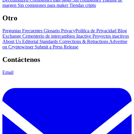
margen
Sin comisiones para maker
Tiendas cripto
Otro
Preguntas Frecuentes
Glosario
PrivacyPolítica de Privacidad
Blog
Exchange Cementerio de intercambios
Inactive Proyectos inactivos
About Us
Editorial Standards
Corrections & Retractions
Advertise
on Cryptowisser
Submit a Press Release
Contáctenos
Email