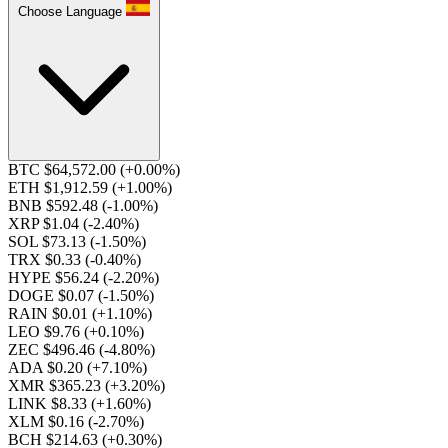
Choose Language
BTC $64,572.00
(+0.00%)
ETH $1,912.59
(+1.00%)
BNB $592.48
(-1.00%)
XRP $1.04
(-2.40%)
SOL $73.13
(-1.50%)
TRX $0.33
(-0.40%)
HYPE $56.24
(-2.20%)
DOGE $0.07
(-1.50%)
RAIN $0.01
(+1.10%)
LEO $9.76
(+0.10%)
ZEC $496.46
(-4.80%)
ADA $0.20
(+7.10%)
XMR $365.23
(+3.20%)
LINK $8.33
(+1.60%)
XLM $0.16
(-2.70%)
BCH $214.63
(+0.30%)