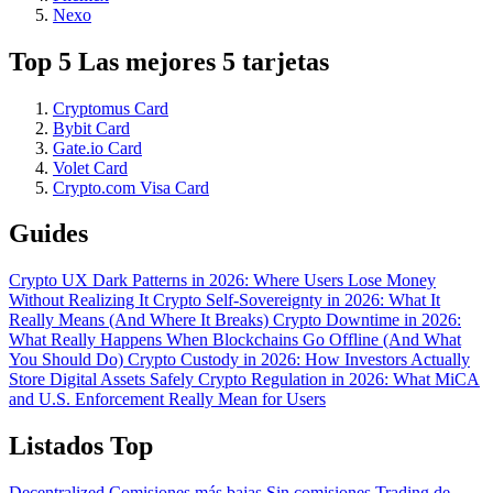
Nexo
Top 5 Las mejores 5 tarjetas
Cryptomus Card
Bybit Card
Gate.io Card
Volet Card
Crypto.com Visa Card
Guides
Crypto UX Dark Patterns in 2026: Where Users Lose Money
Without Realizing It
Crypto Self-Sovereignty in 2026: What It
Really Means (And Where It Breaks)
Crypto Downtime in 2026:
What Really Happens When Blockchains Go Offline (And What
You Should Do)
Crypto Custody in 2026: How Investors Actually
Store Digital Assets Safely
Crypto Regulation in 2026: What MiCA
and U.S. Enforcement Really Mean for Users
Listados Top
Decentralized
Comisiones más bajas
Sin comisiones
Trading de