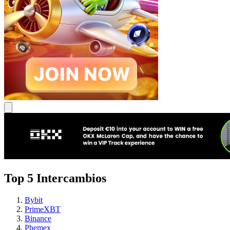
Top 5 Intercambios
Bybit
PrimeXBT
Binance
Phemex