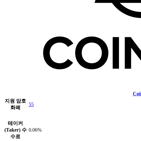
Coi
지원 암호
55
화폐
테이커
(Taker) 수
0.06%
수료