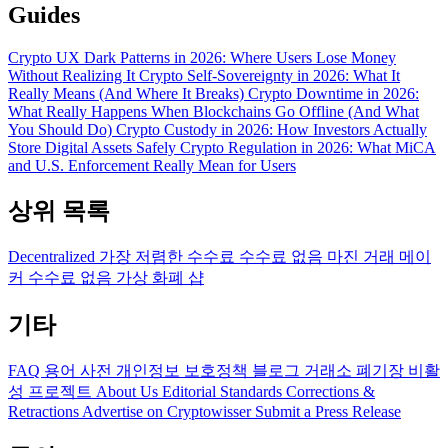
Guides
Crypto UX Dark Patterns in 2026: Where Users Lose Money
Without Realizing It
Crypto Self-Sovereignty in 2026: What It
Really Means (And Where It Breaks)
Crypto Downtime in 2026:
What Really Happens When Blockchains Go Offline (And What
You Should Do)
Crypto Custody in 2026: How Investors Actually
Store Digital Assets Safely
Crypto Regulation in 2026: What MiCA
and U.S. Enforcement Really Mean for Users
상위 목록
Decentralized
가장 저렴한 수수료
수수료 없음
마진 거래
메이
커 수수료 없음
가상 화폐 샵
기타
FAQ
용어 사전
개인정보 보호정책
블로그
거래소 폐기장
비활
성 프로젝트
About Us
Editorial Standards
Corrections &
Retractions
Advertise on Cryptowisser
Submit a Press Release