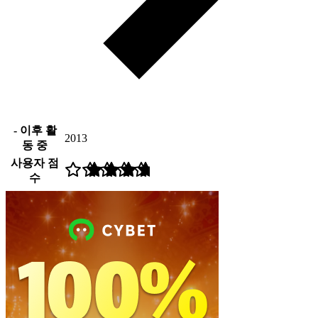
- 이후 활
2013
동 중
사용자 점
수