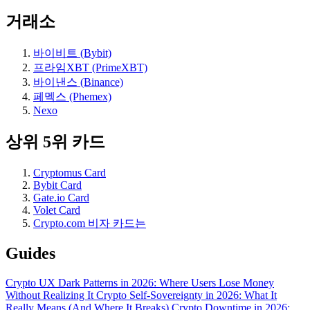
거래소
바이비트 (Bybit)
프라임XBT (PrimeXBT)
바이낸스 (Binance)
페멕스 (Phemex)
Nexo
상위 5위 카드
Cryptomus Card
Bybit Card
Gate.io Card
Volet Card
Crypto.com 비자 카드는
Guides
Crypto UX Dark Patterns in 2026: Where Users Lose Money
Without Realizing It
Crypto Self-Sovereignty in 2026: What It
Really Means (And Where It Breaks)
Crypto Downtime in 2026: