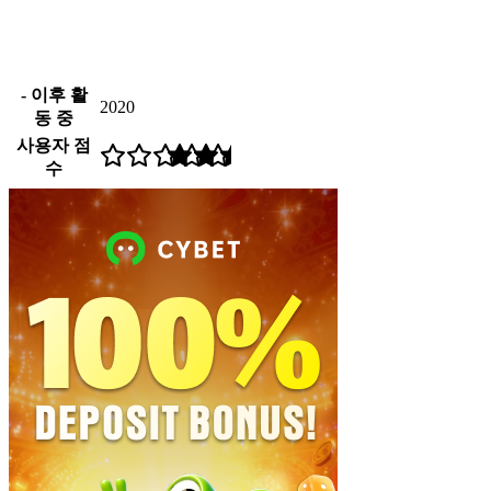
- 이후 활
2020
동 중
사용자 점
수