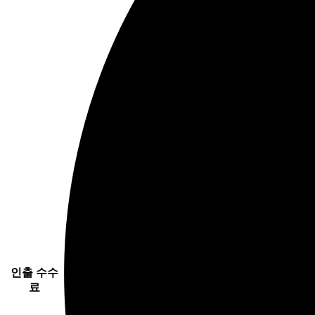
인출 수수
료