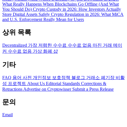
What Really Happens When Blockchains Go Offline (And What
You Should Do)
Crypto Custody in 2026: How Investors Actually
Store Digital Assets Safely
Crypto Regulation in 2026: What MiCA
and U.S. Enforcement Really Mean for Users
상위 목록
Decentralized
가장 저렴한 수수료
수수료 없음
마진 거래
메이
커 수수료 없음
가상 화폐 샵
기타
FAQ
용어 사전
개인정보 보호정책
블로그
거래소 폐기장
비활
성 프로젝트
About Us
Editorial Standards
Corrections &
Retractions
Advertise on Cryptowisser
Submit a Press Release
문의
Email