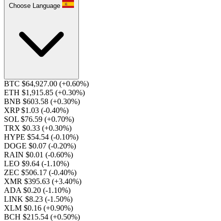
Choose Language
BTC $64,927.00
(+0.60%)
ETH $1,915.85
(+0.30%)
BNB $603.58
(+0.30%)
XRP $1.03
(-0.40%)
SOL $76.59
(+0.70%)
TRX $0.33
(+0.30%)
HYPE $54.54
(-0.10%)
DOGE $0.07
(-0.20%)
RAIN $0.01
(-0.60%)
LEO $9.64
(-1.10%)
ZEC $506.17
(-0.40%)
XMR $395.63
(+3.40%)
ADA $0.20
(-1.10%)
LINK $8.23
(-1.50%)
XLM $0.16
(+0.90%)
BCH $215.54
(+0.50%)