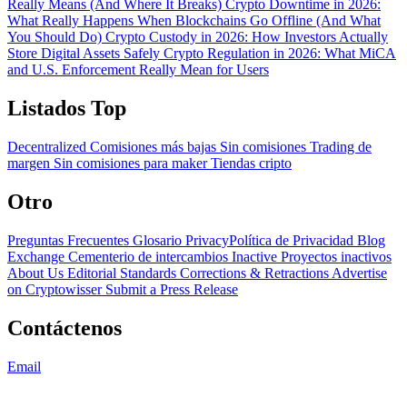
Really Means (And Where It Breaks)
Crypto Downtime in 2026:
What Really Happens When Blockchains Go Offline (And What
You Should Do)
Crypto Custody in 2026: How Investors Actually
Store Digital Assets Safely
Crypto Regulation in 2026: What MiCA
and U.S. Enforcement Really Mean for Users
Listados Top
Decentralized
Comisiones más bajas
Sin comisiones
Trading de
margen
Sin comisiones para maker
Tiendas cripto
Otro
Preguntas Frecuentes
Glosario
PrivacyPolítica de Privacidad
Blog
Exchange Cementerio de intercambios
Inactive Proyectos inactivos
About Us
Editorial Standards
Corrections & Retractions
Advertise
on Cryptowisser
Submit a Press Release
Contáctenos
Email