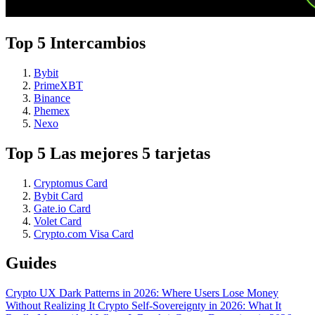
Top 5 Intercambios
Bybit
PrimeXBT
Binance
Phemex
Nexo
Top 5 Las mejores 5 tarjetas
Cryptomus Card
Bybit Card
Gate.io Card
Volet Card
Crypto.com Visa Card
Guides
Crypto UX Dark Patterns in 2026: Where Users Lose Money
Without Realizing It
Crypto Self-Sovereignty in 2026: What It