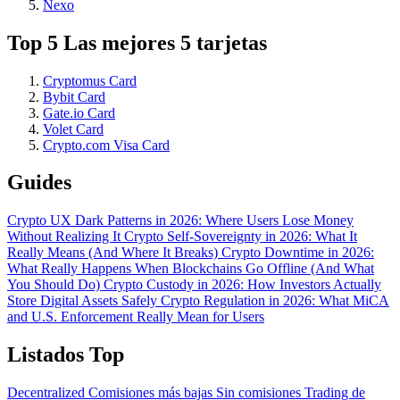
Nexo
Top 5 Las mejores 5 tarjetas
Cryptomus Card
Bybit Card
Gate.io Card
Volet Card
Crypto.com Visa Card
Guides
Crypto UX Dark Patterns in 2026: Where Users Lose Money
Without Realizing It
Crypto Self-Sovereignty in 2026: What It
Really Means (And Where It Breaks)
Crypto Downtime in 2026:
What Really Happens When Blockchains Go Offline (And What
You Should Do)
Crypto Custody in 2026: How Investors Actually
Store Digital Assets Safely
Crypto Regulation in 2026: What MiCA
and U.S. Enforcement Really Mean for Users
Listados Top
Decentralized
Comisiones más bajas
Sin comisiones
Trading de