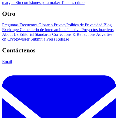
margen
Sin comisiones para maker
Tiendas cripto
Otro
Preguntas Frecuentes
Glosario
PrivacyPolítica de Privacidad
Blog
Exchange Cementerio de intercambios
Inactive Proyectos inactivos
About Us
Editorial Standards
Corrections & Retractions
Advertise
on Cryptowisser
Submit a Press Release
Contáctenos
Email