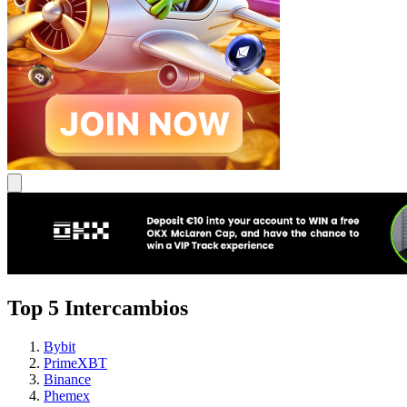
Top 5 Intercambios
Bybit
PrimeXBT
Binance
Phemex