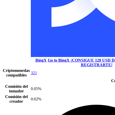
BingX
Go to BingX
¡CONSIGUE 120 USD
REGISTRARTE!
Criptomonedas
321
compatibles
Co
Comisión del
0.05%
tomador
Comisión del
0.02%
creador