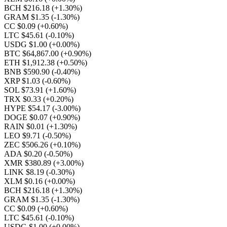
BCH $216.18
(+1.30%)
GRAM $1.35
(-1.30%)
CC $0.09
(+0.60%)
LTC $45.61
(-0.10%)
USDG $1.00
(+0.00%)
BTC $64,867.00
(+0.90%)
ETH $1,912.38
(+0.50%)
BNB $590.90
(-0.40%)
XRP $1.03
(-0.60%)
SOL $73.91
(+1.60%)
TRX $0.33
(+0.20%)
HYPE $54.17
(-3.00%)
DOGE $0.07
(+0.90%)
RAIN $0.01
(+1.30%)
LEO $9.71
(-0.50%)
ZEC $506.26
(+0.10%)
ADA $0.20
(-0.50%)
XMR $380.89
(+3.00%)
LINK $8.19
(-0.30%)
XLM $0.16
(+0.00%)
BCH $216.18
(+1.30%)
GRAM $1.35
(-1.30%)
CC $0.09
(+0.60%)
LTC $45.61
(-0.10%)
USDG $1.00
(+0.00%)