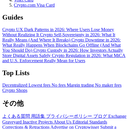
Crypto.com Visa Card
Guides
Crypto UX Dark Patterns in 2026: Where Users Lose Money
Without Realizing It
Crypto Self-Sovereignty in 2026: What It
Really Means (And Where It Breaks)
Crypto Downtime in 2026:
What Really Happens When Blockchains Go Offline (And What
You Should Do)
Crypto Custody in 2026: How Investors Actually
Store Digital Assets Safely
Crypto Regulation in 2026: What MiCA
and U.S. Enforcement Really Mean for Users
Top Lists
Decentralized
Lowest fees
No fees
Margin trading
No maker fees
Crypto Shops
その他
よくある質問
用語集
プライバシーポリシー
ブログ
Exchange
Graveyard
Inactive Projects
About Us
Editorial Standards
Corrections & Retractions
Advertise on Cryptowisser
Submit a