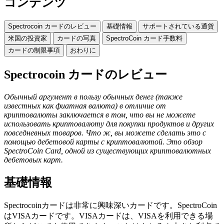
コンテンツ
Spectrocoin カードのレビュー
基礎情報
サポートされている通貨
米国の投資家
カードの写真
SpectroCoin カード手数料
カードの制限事項
おわりに
Spectrocoin カードのレビュー
Обычный аргумент в пользу обычных денег (также
известных как фиатная валюта) в отличие от
криптовалюты заключается в том, что вы не можете
использовать криптовалюту для покупки продуктов и других
повседневных товаров. Что ж, вы можете сделать это с
помощью дебетовой карты с криптовалютой. Это обзор
SpectroCoin Card, одной из существующих криптовалютных
дебетовых карт.
基礎情報
Spectrocoinカードは非常に興味深いカードです。SpectroCoin
はVISAカードです。VISAカードは、VISAを利用できる場