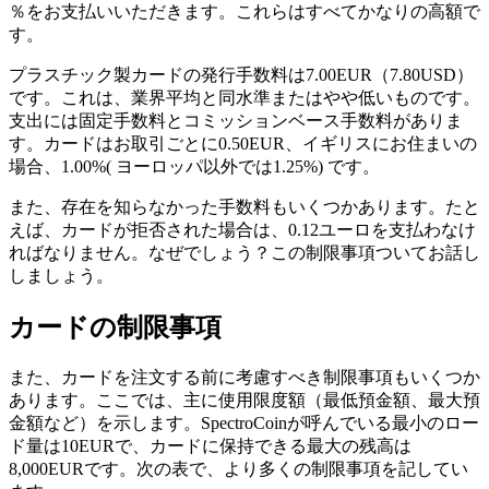
％をお支払いいただきます。これらはすべてかなりの高額で
す。
プラスチック製カードの発行手数料は7.00EUR（7.80USD）
です。これは、業界平均と同水準またはやや低いものです。
支出には固定手数料とコミッションベース手数料がありま
す。カードはお取引ごとに0.50EUR、イギリスにお住まいの
場合、1.00%( ヨーロッパ以外では1.25%) です。
また、存在を知らなかった手数料もいくつかあります。たと
えば、カードが拒否された場合は、0.12ユーロを支払わなけ
ればなりません。なぜでしょう？この制限事項ついてお話し
しましょう。
カードの制限事項
また、カードを注文する前に考慮すべき制限事項もいくつか
あります。ここでは、主に使用限度額（最低預金額、最大預
金額など）を示します。SpectroCoinが呼んでいる最小のロー
ド量は10EURで、カードに保持できる最大の残高は
8,000EURです。次の表で、より多くの制限事項を記してい