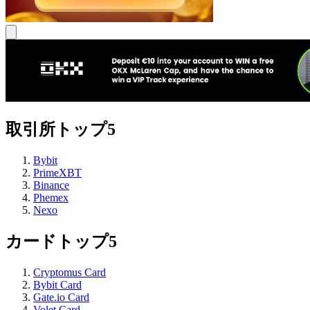
取引所トップ5
Bybit
PrimeXBT
Binance
Phemex
Nexo
カードトップ5
Cryptomus Card
Bybit Card
Gate.io Card
Volet Card