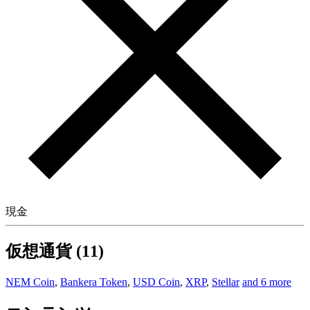
現金
仮想通貨 (11)
NEM Coin
,
Bankera Token
,
USD Coin
,
XRP
,
Stellar
and 6 more