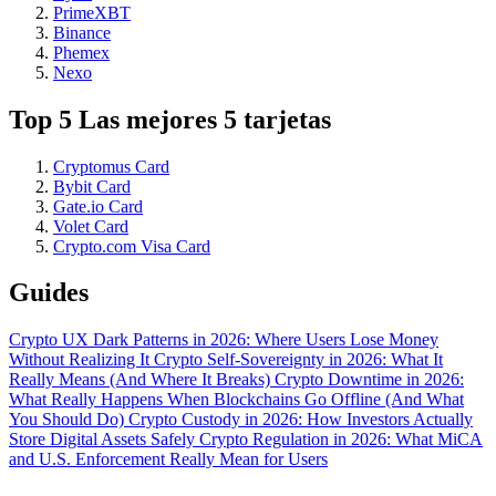
PrimeXBT
Binance
Phemex
Nexo
Top 5 Las mejores 5 tarjetas
Cryptomus Card
Bybit Card
Gate.io Card
Volet Card
Crypto.com Visa Card
Guides
Crypto UX Dark Patterns in 2026: Where Users Lose Money
Without Realizing It
Crypto Self-Sovereignty in 2026: What It
Really Means (And Where It Breaks)
Crypto Downtime in 2026:
What Really Happens When Blockchains Go Offline (And What
You Should Do)
Crypto Custody in 2026: How Investors Actually
Store Digital Assets Safely
Crypto Regulation in 2026: What MiCA
and U.S. Enforcement Really Mean for Users