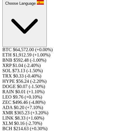
Choose Language
BTC $64,572.00
(+0.00%)
ETH $1,912.59
(+1.00%)
BNB $592.48
(-1.00%)
XRP $1.04
(-2.40%)
SOL $73.13
(-1.50%)
TRX $0.33
(-0.40%)
HYPE $56.24
(-2.20%)
DOGE $0.07
(-1.50%)
RAIN $0.01
(+1.10%)
LEO $9.76
(+0.10%)
ZEC $496.46
(-4.80%)
ADA $0.20
(+7.10%)
XMR $365.23
(+3.20%)
LINK $8.33
(+1.60%)
XLM $0.16
(-2.70%)
BCH $214.63
(+0.30%)